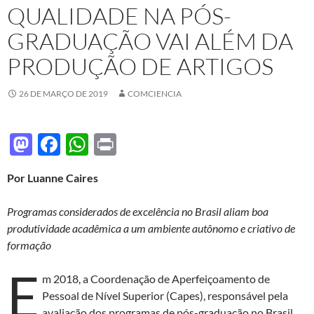
QUALIDADE NA PÓS-
GRADUAÇÃO VAI ALÉM DA
PRODUÇÃO DE ARTIGOS
26 DE MARÇO DE 2019
COMCIENCIA
M
F
W
P
as
ac
h
ri
Por Luanne Caires
to
e
at
nt
d
b
s
Programas considerados de excelência no Brasil aliam boa
o
o
A
produtividade acadêmica a um ambiente autônomo e criativo de
formação
n
o
p
E
k
p
m 2018, a Coordenação de Aperfeiçoamento de
Pessoal de Nível Superior (Capes), responsável pela
avaliação dos programas de pós-graduação no Brasil,