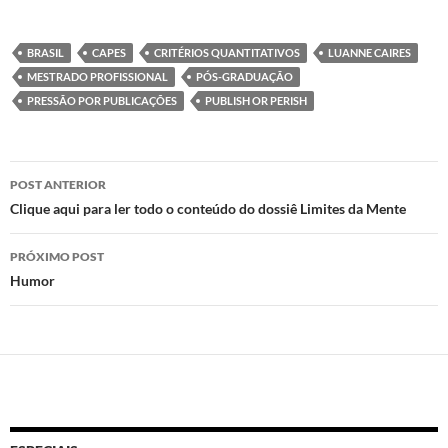
as
ac
h
ri
to
e
at
nt
BRASIL
CAPES
CRITÉRIOS QUANTITATIVOS
LUANNE CAIRES
d
b
s
MESTRADO PROFISSIONAL
PÓS-GRADUAÇÃO
o
o
A
PRESSÃO POR PUBLICAÇÕES
PUBLISH OR PERISH
n
o
p
k
p
Navegação
POST ANTERIOR
de
Clique aqui para ler todo o conteúdo do dossiê Limites da Mente
posts
PRÓXIMO POST
Humor