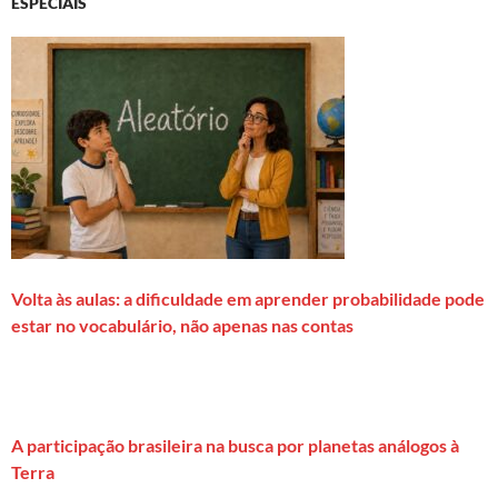
ESPECIAIS
Volta às aulas: a dificuldade em aprender probabilidade pode
estar no vocabulário, não apenas nas contas
A participação brasileira na busca por planetas análogos à
Terra