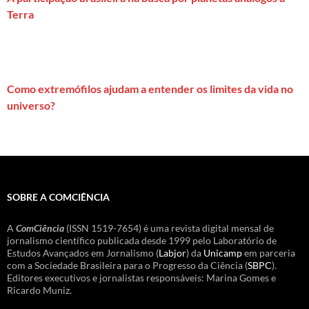
Terra
Como extremófilos ajudam a entender os limites da vida no
universo?
SOBRE A COMCIÊNCIA
A
ComCiência
(ISSN 1519-7654) é uma revista digital mensal de
jornalismo científico publicada desde 1999 pelo Laboratório de
Estudos Avançados em Jornalismo (
Labjor
) da
Unicamp
em parceria
com a Sociedade Brasileira para o Progresso da Ciência (
SBPC
).
Editores executivos e jornalistas responsáveis: Marina Gomes e
Ricardo Muniz.