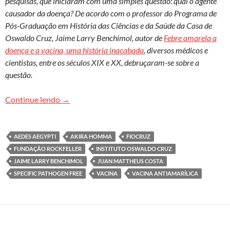
pesquisas, que iniciaram com uma simples questão: qual o agente
causador da doença? De acordo com o professor do Programa de
Pós-Graduação em História das Ciências e da Saúde da Casa de
Oswaldo Cruz, Jaime Larry Benchimol, autor de
Febre amarela a
doença e a vacina, uma história inacabada
, diversos médicos e
cientistas, entre os séculos XIX e XX, debruçaram-se sobre a
questão.
O longo percurso para se chegar à vacina contra 
Continue lendo
→
AEDES AEGYPTI
AKIRA HOMMA
FIOCRUZ
FUNDAÇÃO ROCKFELLER
INSTITUTO OSWALDO CRUZ
JAIME LARRY BENCHIMOL
JUAN MATTHEUS COSTA
SPECIFIC PATHOGEN FREE
VACINA
VACINA ANTIAMARÍLICA