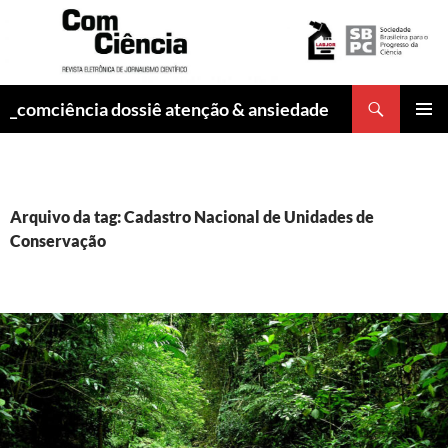
Pesquisar
_comciência dossiê atenção & ansiedade
PULAR
MENU
PARA
PRINCI
O
CONTEÚDO
Arquivo da tag: Cadastro Nacional de Unidades de
Conservação