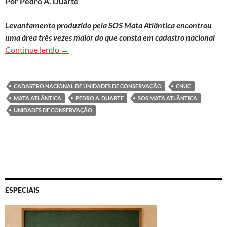
Por Pedro A. Duarte
Levantamento produzido pela SOS Mata Atlântica encontrou
uma área três vezes maior do que consta em cadastro nacional
Novo mapeamento identifica que há mais unidad
Continue lendo
→
CADASTRO NACIONAL DE UNIDADES DE CONSERVAÇÃO
CNUC
MATA ATLÂNTICA
PEDRO A. DUARTE
SOS MATA ATLÂNTICA
UNIDADES DE CONSERVAÇÃO
ESPECIAIS