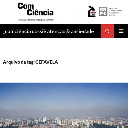
Pesquisar
_comciência dossiê atenção & ansiedade
PULAR
MENU
PARA
PRINCI
O
CONTEÚDO
Arquivo da tag: CEFAVELA