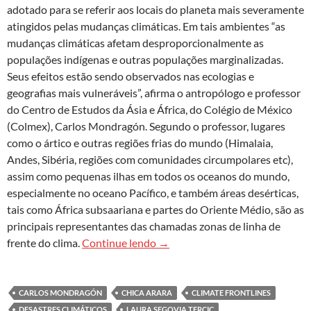
adotado para se referir aos locais do planeta mais severamente
atingidos pelas mudanças climáticas. Em tais ambientes “as
mudanças climáticas afetam desproporcionalmente as
populações indígenas e outras populações marginalizadas.
Seus efeitos estão sendo observados nas ecologias e
geografias mais vulneráveis”, afirma o antropólogo e professor
do Centro de Estudos da Ásia e África, do Colégio de México
(Colmex), Carlos Mondragón. Segundo o professor, lugares
como o ártico e outras regiões frias do mundo (Himalaia,
Andes, Sibéria, regiões com comunidades circumpolares etc),
assim como pequenas ilhas em todos os oceanos do mundo,
especialmente no oceano Pacífico, e também áreas desérticas,
tais como África subsaariana e partes do Oriente Médio, são as
principais representantes das chamadas zonas de linha de
Como populações tradicionais a
frente do clima.
Continue lendo
→
CARLOS MONDRAGÓN
CHICA ARARA
CLIMATE FRONTLINES
DESASTRES CLIMÁTICOS
LAURA SEGOVIA TERCIC