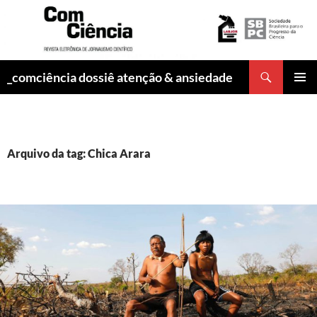
Pesquisar
_comciência dossiê atenção & ansiedade
PULAR
MENU
PARA
PRINCI
O
CONTEÚDO
Arquivo da tag: Chica Arara