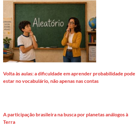
Volta às aulas: a dificuldade em aprender probabilidade pode
estar no vocabulário, não apenas nas contas
A participação brasileira na busca por planetas análogos à
Terra