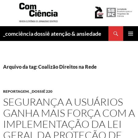
Pesquisar
_comciência dossiê atenção & ansiedade
PULAR
MENU
PARA
PRINCI
O
CONTEÚDO
Arquivo da tag: Coalizão Direitos na Rede
REPORTAGEM
,
_DOSSIÊ 220
SEGURANÇA A USUÁRIOS
GANHA MAIS FORÇA COM A
IMPLEMENTAÇÃO DA LEI
GERAL DA PROTEÇÃO DE