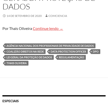
DADOS
14 DE SETEMBRO DE 2020
COMCIENCIA
Segurança a usuários ganha m
Por Thais Oliveira
Continue lendo
→
AGÊNCIA NACIONAL DOS PROFISSIONAIS DE PRIVACIDADE DE DADOS
COALIZÃO DIREITOS NA REDE
DATA PROTECTION OFFICER
DPO
LEI GERAL DA PROTEÇÃO DE DADOS
REGULAMENTAÇÃO
THAIS OLIVEIRA
ESPECIAIS