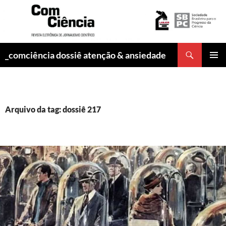
Pesquisar
_comciência dossiê atenção & ansiedade
PULAR
MENU
PARA
PRINCI
O
CONTEÚDO
Arquivo da tag: dossiê 217