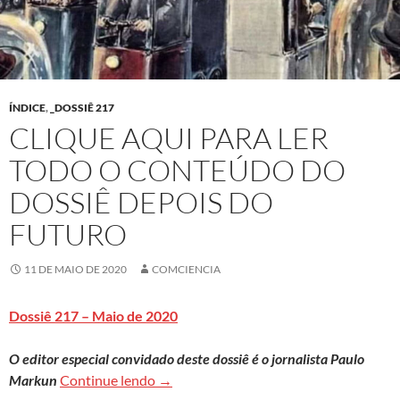
ÍNDICE
,
_DOSSIÊ 217
CLIQUE AQUI PARA LER
TODO O CONTEÚDO DO
DOSSIÊ DEPOIS DO
FUTURO
11 DE MAIO DE 2020
COMCIENCIA
Dossiê 217 – Maio de 2020
O editor especial convidado deste dossiê é o jornalista Paulo
Clique aqui para ler todo o conteúdo d
Markun
Continue lendo
→