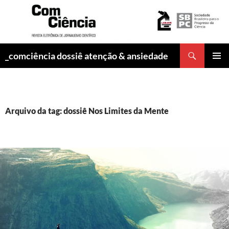
Pesquisar
_comciência dossiê atenção & ansiedade
PULAR
MENU
PARA
PRINCI
O
CONTEÚDO
Arquivo da tag: dossiê Nos Limites da Mente