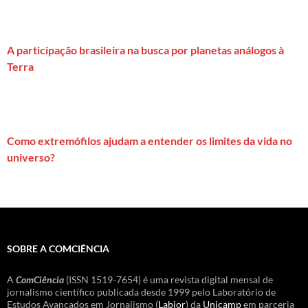
A participação brasileira na busca por planetas análogos à
Terra
Como extremófilos ajudam a entender os limites da vida no
universo?
SOBRE A COMCIÊNCIA
A
ComCiência
(ISSN 1519-7654) é uma revista digital mensal de
jornalismo científico publicada desde 1999 pelo Laboratório de
Estudos Avançados em Jornalismo (
Labjor
) da
Unicamp
em parceria