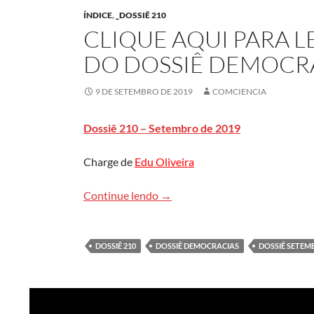
ÍNDICE
,
_DOSSIÊ 210
CLIQUE AQUI PARA 
DO DOSSIÊ DEMOCR
9 DE SETEMBRO DE 2019
COMCIENCIA
Dossiê 210 – Setembro de 2019
Charge de
Edu Oliveira
Clique aqui para ler todo o con
Continue lendo
→
DOSSIÊ 210
DOSSIÊ DEMOCRACIAS
DOSSIÊ SETEM