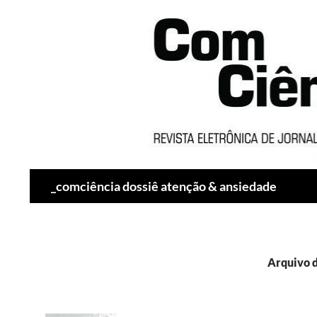
Pesquisar
_comciência dossiê atenção & ansiedade
Arquivo d