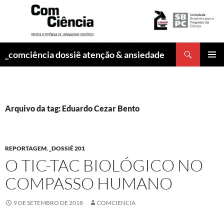
Pesquisar
_comciência dossiê atenção & ansiedade
PULAR
MENU
PARA
PRINCI
O
CONTEÚDO
Arquivo da tag: Eduardo Cezar Bento
REPORTAGEM
,
_DOSSIÊ 201
O TIC-TAC BIOLÓGICO NO
COMPASSO HUMANO
9 DE SETEMBRO DE 2018
COMCIENCIA