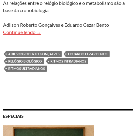
As relações entre o relógio biológico e o metabolismo são a
base da cronobiologia
Adilson Roberto Gonçalves e Eduardo Cezar Bento
O tic-tac biológico no compasso humano
Continue lendo
→
ADILSON ROBERTO GONÇALVES
EDUARDO CEZAR BENTO
RELÓGIO BIOLÓGICO
RITMOS INFRADIANOS
RITMOS ULTRADIANOS
ESPECIAIS