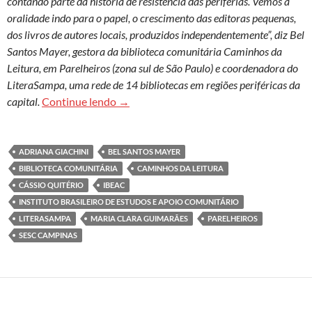
contando parte da história de resistência das periferias. Vemos a
oralidade indo para o papel, o crescimento das editoras pequenas,
dos livros de autores locais, produzidos independentemente”, diz Bel
Santos Mayer, gestora da biblioteca comunitária Caminhos da
Leitura, em Parelheiros (zona sul de São Paulo) e coordenadora do
LiteraSampa, uma rede de 14 bibliotecas em regiões periféricas da
Os verbos ‘ler e viajar’ conjugados dent
capital.
Continue lendo
→
ADRIANA GIACHINI
BEL SANTOS MAYER
BIBLIOTECA COMUNITÁRIA
CAMINHOS DA LEITURA
CÁSSIO QUITÉRIO
IBEAC
INSTITUTO BRASILEIRO DE ESTUDOS E APOIO COMUNITÁRIO
LITERASAMPA
MARIA CLARA GUIMARÃES
PARELHEIROS
SESC CAMPINAS