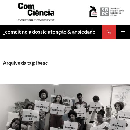
Pesquisar
_comciência dossiê atenção & ansiedade
PULAR
MENU
PARA
PRINCI
O
CONTEÚDO
Arquivo da tag: Ibeac