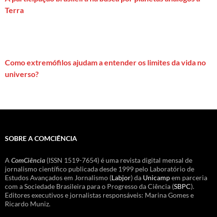
Terra
Como extremófilos ajudam a entender os limites da vida no
universo?
SOBRE A COMCIÊNCIA
A
ComCiência
(ISSN 1519-7654) é uma revista digital mensal de
jornalismo científico publicada desde 1999 pelo Laboratório de
Estudos Avançados em Jornalismo (
Labjor
) da
Unicamp
em parceria
com a Sociedade Brasileira para o Progresso da Ciência (
SBPC
).
Editores executivos e jornalistas responsáveis: Marina Gomes e
Ricardo Muniz.