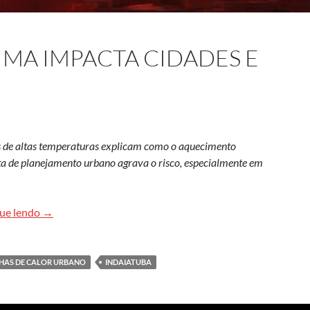
IMA IMPACTA CIDADES E
as de altas temperaturas explicam como o aquecimento
ta de planejamento urbano agrava o risco, especialmente em
Calor extremo: clima impacta cidades e corpos
ue lendo
→
LHAS DE CALOR URBANO
INDAIATUBA