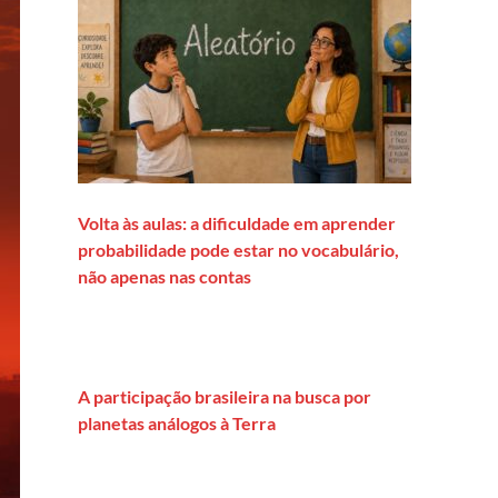
Volta às aulas: a dificuldade em aprender
probabilidade pode estar no vocabulário,
não apenas nas contas
A participação brasileira na busca por
planetas análogos à Terra