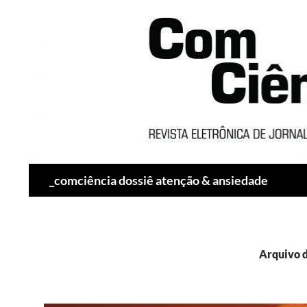
Pesquisar
_comciência dossiê atenção & ansiedade
Arquivo d