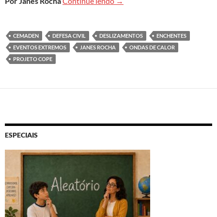
Cidades brasileiras estão desp
Por Janes Rocha
Continue lendo
→
CEMADEN
DEFESA CIVIL
DESLIZAMENTOS
ENCHENTES
EVENTOS EXTREMOS
JANES ROCHA
ONDAS DE CALOR
PROJETO COPE
ESPECIAIS