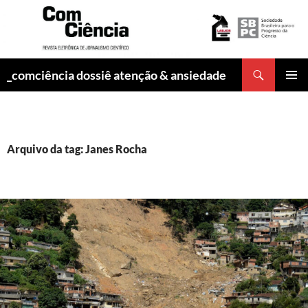
Pesquisar
_comciência dossiê atenção & ansiedade
PULAR
MENU
PARA
PRINCI
O
CONTEÚDO
Arquivo da tag: Janes Rocha