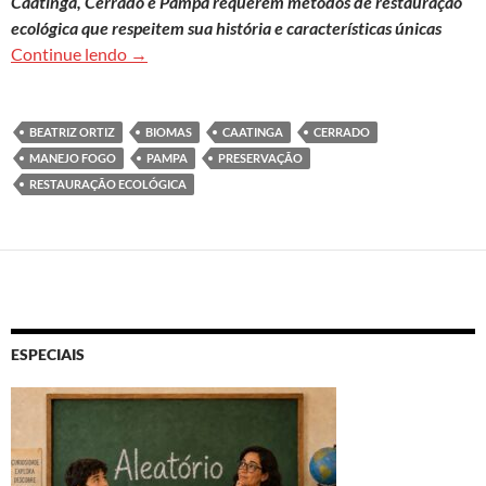
Caatinga, Cerrado e Pampa requerem métodos de restauração
ecológica que respeitem sua história e características únicas
Especificidade de biomas é um desafio para res
Continue lendo
→
BEATRIZ ORTIZ
BIOMAS
CAATINGA
CERRADO
MANEJO FOGO
PAMPA
PRESERVAÇÃO
RESTAURAÇÃO ECOLÓGICA
ESPECIAIS