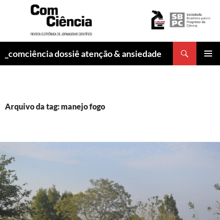
Pesquisar
_comciência dossiê atenção & ansiedade
PULAR
MENU
PARA
PRINCI
O
CONTEÚDO
Arquivo da tag: manejo fogo