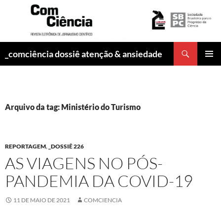
Pesquisar
_comciência dossiê atenção & ansiedade
PULAR
MENU
PARA
PRINCI
O
CONTEÚDO
Arquivo da tag: Ministério do Turismo
REPORTAGEM
,
_DOSSIÊ 226
AS VIAGENS NO PÓS-
PANDEMIA DA COVID-19
11 DE MAIO DE 2021
COMCIENCIA