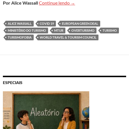
As viagens no pós-pandemia 
Por Alice Wassall
Continue lendo
→
ALICE WASSALL
COVID 19
EUROPEAN GREEN DEAL
MINISTÉRIO DO TURISMO
MTUR
OVERTURISMO
TURISMO
TURISMOFOBIA
WORLD TRAVEL & TOURISM COUNCIL
ESPECIAIS