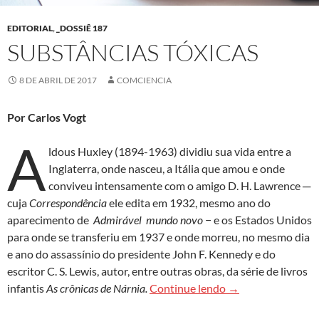
EDITORIAL
,
_DOSSIÊ 187
SUBSTÂNCIAS TÓXICAS
8 DE ABRIL DE 2017
COMCIENCIA
Por Carlos Vogt
A
ldous Huxley (1894-1963) dividiu sua vida entre a
Inglaterra, onde nasceu, a Itália que amou e onde
conviveu intensamente com o amigo D. H. Lawrence ─
cuja
Correspondência
ele edita em 1932, mesmo ano do
aparecimento de
Admirável mundo novo
− e os Estados Unidos
para onde se transferiu em 1937 e onde morreu, no mesmo dia
e ano do assassínio do presidente John F. Kennedy e do
escritor C. S. Lewis, autor, entre outras obras, da série de livros
Substâncias tóxica
infantis
As crônicas de Nárnia.
Continue lendo
→