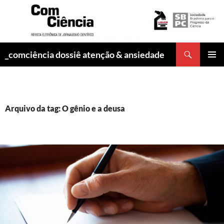
Pesquisar
_comciência dossiê atenção & ansiedade
PULAR
MENU
PARA
PRINCI
O
CONTEÚDO
Arquivo da tag: O gênio e a deusa