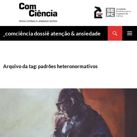
Pesquisar
_comciência dossiê atenção & ansiedade
PULAR
MENU
PARA
PRINCI
O
CONTEÚDO
Arquivo da tag: padrões heteronormativos