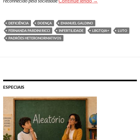
Luto não reconhecido:
reconhecido pela sociedade
Continue lendo
→
DEFICIÊNCIA
DOENÇA
EMANUEL GALDINO
FERNANDA PARDINI RICCI
INFERTILIDADE
LBGTQIA+
LUTO
PADRÕES HETERONORMATIVOS
ESPECIAIS