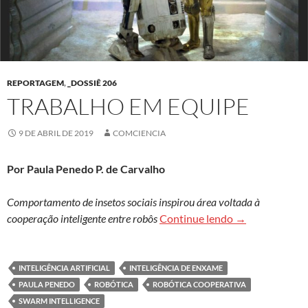
REPORTAGEM
,
_DOSSIÊ 206
TRABALHO EM EQUIPE
9 DE ABRIL DE 2019
COMCIENCIA
Por Paula Penedo P. de Carvalho
Comportamento de insetos sociais inspirou área voltada à
Trabalho em eq
cooperação inteligente entre robôs
Continue lendo
→
INTELIGÊNCIA ARTIFICIAL
INTELIGÊNCIA DE ENXAME
PAULA PENEDO
ROBÓTICA
ROBÓTICA COOPERATIVA
SWARM INTELLIGENCE