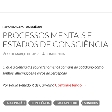
REPORTAGEM
,
_DOSSIÊ 205
PROCESSOS MENTAIS E
ESTADOS DE CONSCIÊNCIA
15 DE MARÇO DE 2019
COMCIENCIA
O que a ciência diz sobre fenômenos comuns do cotidiano como
sonhos, alucinações e erros de percepção
Processos mentai
Por Paula Penedo P. de Carvalho
Continue lendo
→
ALUCINAÇÃO
CONSCIÊNCIA
PAULA PENEDO
SONHHOS