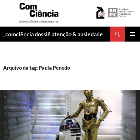
Pesquisar
_comciência dossiê atenção & ansiedade
PULAR
MENU
PARA
PRINCI
O
CONTEÚDO
Arquivo da tag: Paula Penedo