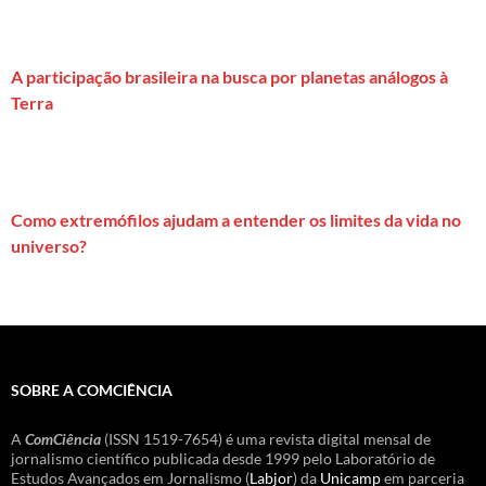
A participação brasileira na busca por planetas análogos à
Terra
Como extremófilos ajudam a entender os limites da vida no
universo?
SOBRE A COMCIÊNCIA
A
ComCiência
(ISSN 1519-7654) é uma revista digital mensal de
jornalismo científico publicada desde 1999 pelo Laboratório de
Estudos Avançados em Jornalismo (
Labjor
) da
Unicamp
em parceria