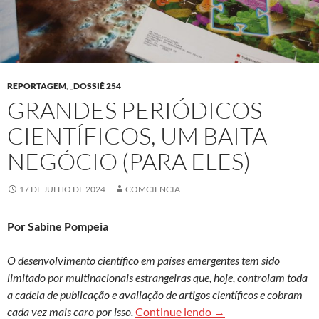
REPORTAGEM
,
_DOSSIÊ 254
GRANDES PERIÓDICOS
CIENTÍFICOS, UM BAITA
NEGÓCIO (PARA ELES)
17 DE JULHO DE 2024
COMCIENCIA
Por Sabine Pompeia
O desenvolvimento científico em países emergentes tem sido
limitado por multinacionais estrangeiras que, hoje, controlam toda
a cadeia de publicação e avaliação de artigos científicos e cobram
Grandes periódicos cie
cada vez mais caro por isso.
Continue lendo
→