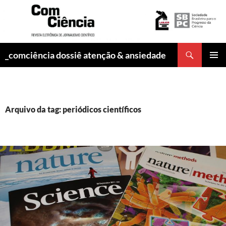
Pesquisar
_comciência dossiê atenção & ansiedade
PULAR
MENU
PARA
PRINCI
O
CONTEÚDO
Arquivo da tag: periódicos científicos