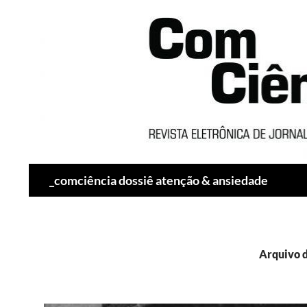
Pesquisar
_comciência dossiê atenção & ansiedade
Arquivo d