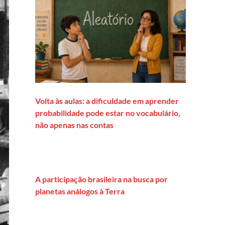
Volta às aulas: a dificuldade em aprender
probabilidade pode estar no vocabulário,
não apenas nas contas
A participação brasileira na busca por
planetas análogos à Terra