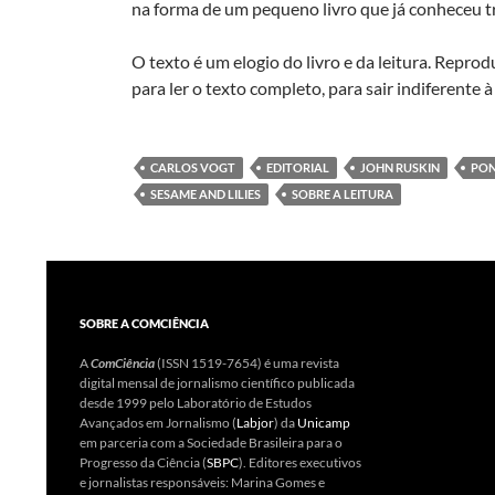
na forma de um pequeno livro que já conheceu tr
O texto é um elogio do livro e da leitura. Reprod
para ler o texto completo, para sair indiferente 
CARLOS VOGT
EDITORIAL
JOHN RUSKIN
PON
SESAME AND LILIES
SOBRE A LEITURA
SOBRE A COMCIÊNCIA
A
ComCiência
(ISSN 1519-7654) é uma revista
digital mensal de jornalismo científico publicada
desde 1999 pelo Laboratório de Estudos
Avançados em Jornalismo (
Labjor
) da
Unicamp
em parceria com a Sociedade Brasileira para o
Progresso da Ciência (
SBPC
). Editores executivos
e jornalistas responsáveis: Marina Gomes e