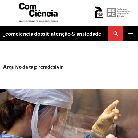
Pesquisar
_comciência dossiê atenção & ansiedade
PULAR
MENU
PARA
PRINCI
O
CONTEÚDO
Arquivo da tag: remdesivir