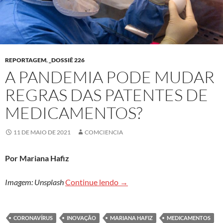
REPORTAGEM
,
_DOSSIÊ 226
A PANDEMIA PODE MUDAR
REGRAS DAS PATENTES DE
MEDICAMENTOS?
11 DE MAIO DE 2021
COMCIENCIA
Por Mariana Hafiz
A pandemia pode mudar regra
Imagem: Unsplash
Continue lendo
→
CORONAVÍRUS
INOVAÇÃO
MARIANA HAFIZ
MEDICAMENTOS