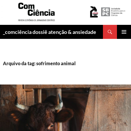
Pesquisar
_comciência dossiê atenção & ansiedade
PULAR
MENU
PARA
PRINCI
O
CONTEÚDO
Arquivo da tag: sofrimento animal