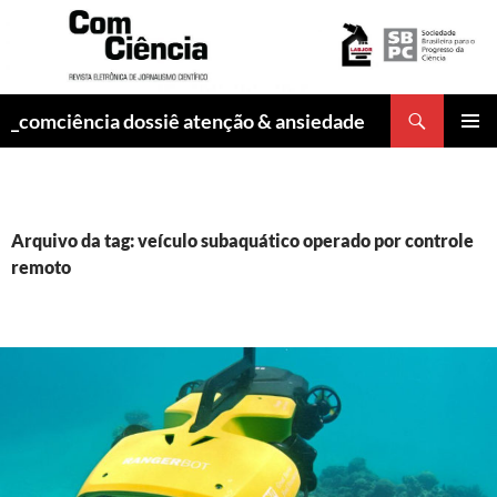
Pesquisar
_comciência dossiê atenção & ansiedade
PULAR
MENU
PARA
PRINCI
O
CONTEÚDO
Arquivo da tag: veículo subaquático operado por controle
remoto