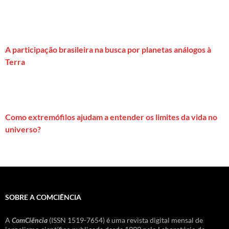
A participação brasileira na busca por planetas análogos à
Terra
Como extremófilos ajudam a entender os limites da vida no
universo?
SOBRE A COMCIÊNCIA
A
ComCiência
(ISSN 1519-7654) é uma revista digital mensal de