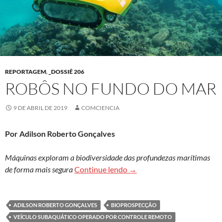
REPORTAGEM
,
_DOSSIÊ 206
ROBÔS NO FUNDO DO MAR
9 DE ABRIL DE 2019
COMCIENCIA
Por Adilson Roberto Gonçalves
Máquinas exploram a biodiversidade das profundezas marítimas
Robôs no fundo do mar
de forma mais segura
Continue lendo
→
ADILSON ROBERTO GONÇALVES
BIOPROSPECÇÃO
VEÍCULO SUBAQUÁTICO OPERADO POR CONTROLE REMOTO