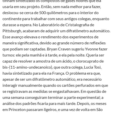
tinham sintetizado os compostos de gases nobres que ela
usaria em seu projeto. Então, sem nada melhor para fazer,
deslocou-se cerca de 500 quilômetros para o interior do
continente para trabalhar com seus antigos colegas, enquanto
durasse a espera. No Laboratório de Cristalografia de
Pittsburgh, acabaram de adquirir um difratômetro automático.
Esse avanço elevava o rendimento dos experimentos de
maneira significativa, devido ao grande número de reflexões
que podiam ser captadas. Bryan Craven sugeriu Yvonne fazer
turnos: ele pela manhã e à tarde, e ela pela noite. Queria ser
capaz de resolver a amostra de um ácido, o clorocuprato de
bis-(11-amino-undecanoico), que outra colega, Lucia Tosi,
havia sintetizado para ela na França. O problema era que,
apesar de ser um difratômetro automático, era necessário
interagir manualmente quando os cartões perfurados em que
se registravam as medidas se engastalhavam. Em questão de
uma semana conseguiram terminar a parte experimental; a
análise dos padrões ficaria para mais tarde. Depois, os meses
em Princeton passaram ligeiros, e uma vez de volta em São