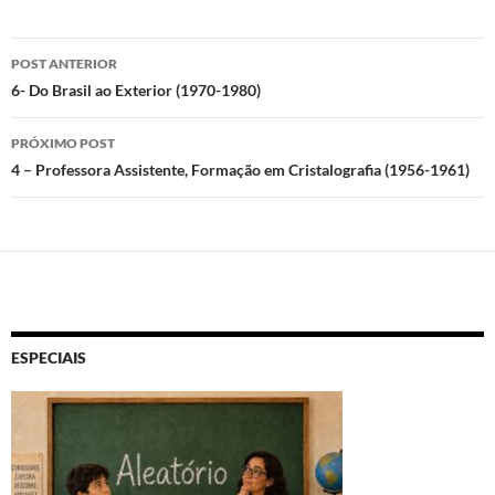
to
e
at
nt
d
b
s
Navegação
POST ANTERIOR
o
o
A
de
6- Do Brasil ao Exterior (1970-1980)
n
o
p
posts
PRÓXIMO POST
k
p
4 – Professora Assistente, Formação em Cristalografia (1956-1961)
ESPECIAIS