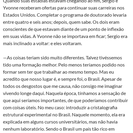
to
e
at
nt
Quando suas estadias estavam chegando ao fim, Sergio e
Yvonne receberam ofertas para continuar suas carreiras nos
d
b
s
Estados Unidos. Completar o programa de doutorado levaria
o
o
A
entre quatro e seis anos; depois, quem sabe. Os dois eram
n
o
p
conscientes de que estavam diante de um ponto de inflexão
em suas vidas. A Yvonne não se importava em ficar; Sergio era
k
p
mais inclinado a voltar: e eles voltaram.
—As coisas teriam sido muito diferentes. Talvez tivéssemos
tido uma formação melhor. Pelo menos teríamos podido nos
formar sem ter que trabalhar ao mesmo tempo. Mas eu
acredito que nosso lugar é, e sempre foi, o Brasil. Apesar de
todos os desgostos que me causa, não consigo me imaginar
vivendo longe daqui. Naquela época, tínhamos a sensação de
que aqui seríamos importantes, de que poderíamos contribuir
com coisas úteis. No meu caso: introduzir a cristalografia
estrutural experimental no Brasil. Naquele momento, ela era
explicada em alguns cursos universitários, mas não havia
nenhum laboratório. Sendo o Brasil um país tão rico em