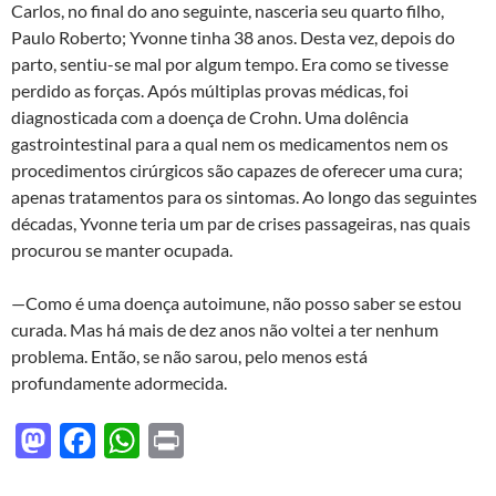
Carlos, no final do ano seguinte, nasceria seu quarto filho,
Paulo Roberto; Yvonne tinha 38 anos. Desta vez, depois do
parto, sentiu-se mal por algum tempo. Era como se tivesse
perdido as forças. Após múltiplas provas médicas, foi
diagnosticada com a doença de Crohn. Uma dolência
gastrointestinal para a qual nem os medicamentos nem os
procedimentos cirúrgicos são capazes de oferecer uma cura;
apenas tratamentos para os sintomas. Ao longo das seguintes
décadas, Yvonne teria um par de crises passageiras, nas quais
procurou se manter ocupada.
—Como é uma doença autoimune, não posso saber se estou
curada. Mas há mais de dez anos não voltei a ter nenhum
problema. Então, se não sarou, pelo menos está
profundamente adormecida.
M
F
W
P
as
ac
h
ri