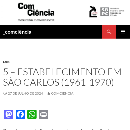
Pesquisar
_comciência
PULAR
MENU
PARA
PRINCI
O
CONTEÚDO
LAB
5 – ESTABELECIMENTO EM
SÃO CARLOS (1961-1970)
27 DE JULHO DE 2024
COMCIENCIA
M
F
W
P
as
ac
h
ri