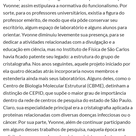
to
e
at
nt
Yvonne; assim estipulava a normativa do funcionalismo. Por
d
b
s
sorte, para os professores universitários, existia a figura do
o
o
A
professor emérito, de modo que ela pôde conservar seu
escritório, algum espaço de laboratório e alguns alunos para
n
o
p
orientar. Yvonne diminuiu levemente sua presença, para se
k
p
dedicar a atividades relacionadas com a divulgação e a
educação em ciência, mas no Instituto de Física de São Carlos
havia ficado patente seu legado: a estrutura do grupo de
cristalografia. Nos anos seguintes, aquele projeto iniciado por
ela quatro décadas atrás incorporaria novos membros e
estenderia ainda mais seus laboratórios. Alguns deles, como o
Centro de Biologia Molecular Estrutural (CBME), detinham a
distinção de CEPID, que supõe o maior grau de importância
dentro da rede de centros de pesquisa do estado de São Paulo.
Claro, sua especialidade principal era a cristalografia aplicada a
proteínas relacionadas com diversas doenças infecciosas ou o
câncer. Por sua parte, Yvonne, além de continuar participando
em alguns desses trabalhos de pesquisa, naquela época era