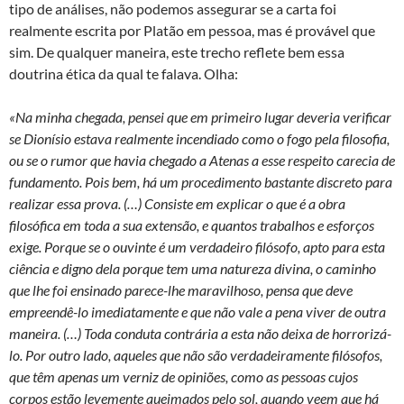
tipo de análises, não podemos assegurar se a carta foi
realmente escrita por Platão em pessoa, mas é provável que
sim. De qualquer maneira, este trecho reflete bem essa
doutrina ética da qual te falava. Olha:
«Na minha chegada, pensei que em primeiro lugar deveria verificar
se Dionísio estava realmente incendiado como o fogo pela filosofia,
ou se o rumor que havia chegado a Atenas a esse respeito carecia de
fundamento. Pois bem, há um procedimento bastante discreto para
realizar essa prova. (…) Consiste em explicar o que é a obra
filosófica em toda a sua extensão, e quantos trabalhos e esforços
exige. Porque se o ouvinte é um verdadeiro filósofo, apto para esta
ciência e digno dela porque tem uma natureza divina, o caminho
que lhe foi ensinado parece-lhe maravilhoso, pensa que deve
empreendê-lo imediatamente e que não vale a pena viver de outra
maneira. (…) Toda conduta contrária a esta não deixa de horrorizá-
lo. Por outro lado, aqueles que não são verdadeiramente filósofos,
que têm apenas um verniz de opiniões, como as pessoas cujos
corpos estão levemente queimados pelo sol, quando veem que há