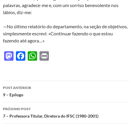
palavras, agradece-me e, com um sorriso benevolente nos
lábios, diz-me:
—No último relatório do departamento, na seção de objetivos,
simplesmente escrevi: «Continuar fazendo o que estou
fazendo até agora…»
M
F
W
P
as
ac
h
ri
to
e
at
nt
d
b
s
Navegação
POST ANTERIOR
o
o
A
de
9 – Epílogo
n
o
p
posts
PRÓXIMO POST
k
p
7 – Professora Titular, Diretora do IFSC (1980-2001)