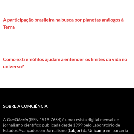
A participação brasileira na busca por planetas análogos à
Terra
Como extremófilos ajudam a entender os limites da vida no
universo?
SOBRE A COMCIÊNCIA
A
ComCiência
(ISSN 1519-7654) é uma revista digital mensal de
jornalismo científico publicada desde 1999 pelo Laboratório de
Estudos Avançados em Jornalismo (
Labjor
) da
Unicamp
em parceria