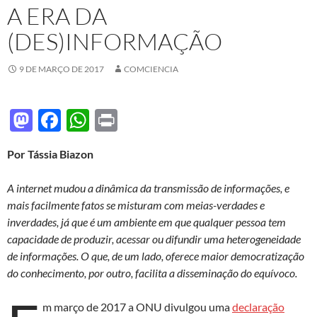
A ERA DA
(DES)INFORMAÇÃO
9 DE MARÇO DE 2017
COMCIENCIA
M
F
W
P
as
ac
h
ri
Por Tássia Biazon
to
e
at
nt
d
b
s
A internet mudou a dinâmica da transmissão de informações, e
o
o
A
mais facilmente fatos se misturam com meias-verdades e
inverdades, já que é um ambiente em que qualquer pessoa tem
n
o
p
capacidade de produzir, acessar ou difundir uma heterogeneidade
k
p
de informações. O que, de um lado, oferece maior democratização
do conhecimento, por outro, facilita a disseminação do equívoco.
m março de 2017 a ONU divulgou uma
declaração