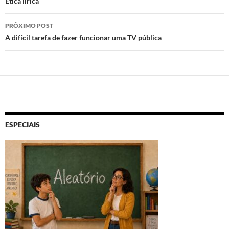
de
Ética lírica
posts
PRÓXIMO POST
A difícil tarefa de fazer funcionar uma TV pública
ESPECIAIS