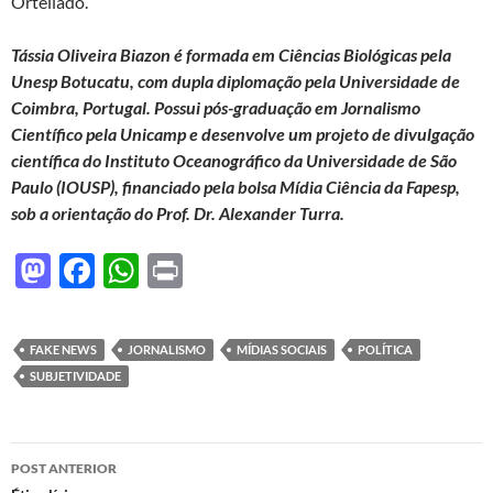
Ortellado.
Tássia Oliveira Biazon é formada em Ciências Biológicas pela
Unesp Botucatu, com dupla diplomação pela Universidade de
Coimbra, Portugal. Possui pós-graduação em Jornalismo
Científico pela Unicamp e desenvolve um projeto de divulgação
científica do Instituto Oceanográfico da Universidade de São
Paulo (IOUSP), financiado pela bolsa Mídia Ciência da Fapesp,
sob a orientação do Prof. Dr. Alexander Turra.
M
F
W
P
as
ac
h
ri
to
e
at
nt
FAKE NEWS
JORNALISMO
MÍDIAS SOCIAIS
POLÍTICA
d
b
s
SUBJETIVIDADE
o
o
A
n
o
p
Navegação
POST ANTERIOR
k
p