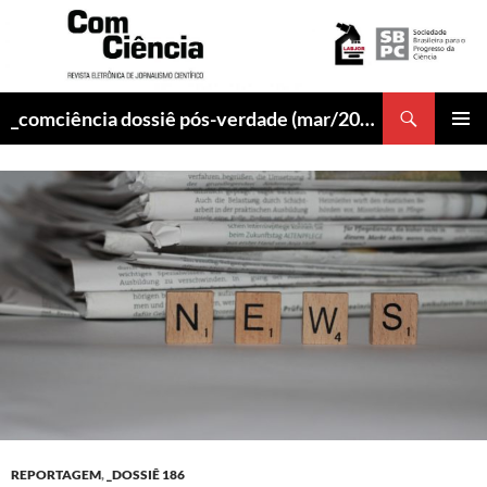
Pesquisar
_comciência dossiê pós-verdade (mar/2017)
PULAR
MENU
PARA
PRINCI
O
CONTEÚDO
REPORTAGEM
,
_DOSSIÊ 186