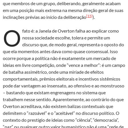
que membros de um grupo, deliberando, geralmente acabam
em uma posição mais extrema na mesma direção geral de suas
[15]
inclinações prévias ao início da deliberação
).
O
fato é: a Janela de Overton falha ao explicar como
nossa sociedade escolhe, tolera e permite um
discurso que, de modo geral, representa o oposto do
que ela momentos antes dava como quase consensual. Isso
ocorre porque a política não é exatamente um mercado de
ideias em livre competição, onde “vence a melhor”: é um campo
de batalha assimétrico, onde uma miríade de efeitos
comportamentais, prêmios eleitorais e incentivos sistêmicos
pode dar vantagem ao insensato, ao ofensivo e ao monstruoso
– bastando que existam engrenagens no sistema que
trabalhem nesse sentido. Aparentemente, ao contrário do que
Overton acreditava, não existem balizas contextuais que
delimitem o “razoável” e o “aceitável” no discurso político. O
contexto do prestígio de ideias como “ciência”, “democracia”,
“paz” ou qualquer outro valor humanístico não é uma “rede de