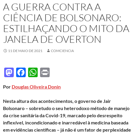
A GUERRA CONTRA A
CIÊNCIA DE BOLSONARO:
ESTILHAÇANDO O MITO DA
JANELA DE OVERTON
11 DE MAIO DE 2021
COMCIENCIA
M
F
W
P
as
ac
h
ri
Por
Douglas Oliveira Donin
to
e
at
nt
d
b
s
Nesta altura dos acontecimentos, o governo de Jair
o
o
A
Bolsonaro – sobretudo o seu heterodoxo método de manejo
da crise sanitária da Covid-19, marcado pelo desrespeito
n
o
p
inflexível, incondicionado e inarredável à medicina baseada
k
p
em evidências científicas – já não é um fator de perplexidade