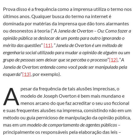
Prova disso é a frequência como a imprensa utiliza o termo nos
últimos anos. Qualquer busca do termo na internet é
dominada por matérias da imprensa que dão tons alarmantes
ou desonestos à teoria (“
A Janela de Overton – Ou: Como fazer a
opinião pública se deslocar de um ponto para outro ignorando o
mérito das questões
”
[11]
, “
Janela de Overton é um método de
engenharia social utilizado para mudar a opinião de alguém ou um
grupo de pessoas sem deixar que se perceba o processo
”
[12]
, “
A
Janela de Overton: entenda como você pode ser manipulado pela
esquerda
”
[13]
, por exemplo).
A
pesar da frequência de tais alusões imprecisas, o
modelo de Joseph Overton é bem mais mundano e
menos arcano do que faz acreditar o seu uso ficcional
e suas frequentes alusões na imprensa, consistindo não em um
método ou guia pernicioso de manipulação da opinião pública,
mas em um
modelo de comportamento de agentes públicos
–
principalmente os responsáveis pela elaboração das leis –