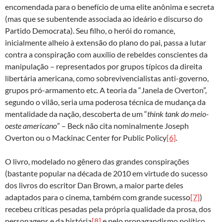
encomendada para o benefício de uma elite anônima e secreta
(mas que se subentende associada ao ideário e discurso do
Partido Democrata). Seu filho, o herói do romance,
inicialmente alheio à extensão do plano do pai, passa a lutar
contra a conspiração com auxílio de rebeldes conscientes da
manipulação – representados por grupos típicos da direita
libertária americana, como sobrevivencialistas anti-governo,
grupos pró-armamento etc. A teoria da “Janela de Overton”,
segundo o vilão, seria uma poderosa técnica de mudança da
mentalidade da nação, descoberta de um “
think tank do meio-
oeste americano
” – Beck não cita nominalmente Joseph
Overton ou o Mackinac Center for Public Policy
[6]
.
O livro, modelado no gênero das grandes conspirações
(bastante popular na década de 2010 em virtude do sucesso
dos livros do escritor Dan Brown, a maior parte deles
adaptados para o cinema, também com grande sucesso
[7]
)
recebeu críticas pesadas pela própria qualidade da prosa, dos
personagens e da história
[8]
e pelo propagandismo político