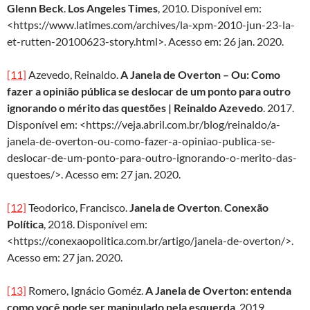
Glenn Beck
.
Los Angeles Times
, 2010. Disponível em:
<https://www.latimes.com/archives/la-xpm-2010-jun-23-la-
et-rutten-20100623-story.html>. Acesso em: 26 jan. 2020.
[11]
Azevedo, Reinaldo.
A Janela de Overton – Ou: Como
fazer a opinião pública se deslocar de um ponto para outro
ignorando o mérito das questões | Reinaldo Azevedo
. 2017.
Disponível em: <https://veja.abril.com.br/blog/reinaldo/a-
janela-de-overton-ou-como-fazer-a-opiniao-publica-se-
deslocar-de-um-ponto-para-outro-ignorando-o-merito-das-
questoes/>. Acesso em: 27 jan. 2020.
[12]
Teodorico, Francisco.
Janela de Overton
.
Conexão
Política
, 2018. Disponível em:
<https://conexaopolitica.com.br/artigo/janela-de-overton/>.
Acesso em: 27 jan. 2020.
[13]
Romero, Ignácio Goméz.
A Janela de Overton: entenda
como você pode ser manipulado pela esquerda
. 2019.