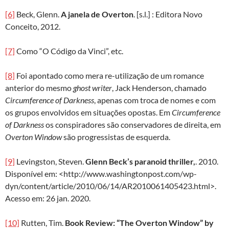
[6]
Beck, Glenn.
A janela de Overton
. [s.l.] : Editora Novo
Conceito, 2012.
[7]
Como “O Código da Vinci”, etc.
[8]
Foi apontado como mera re-utilização de um romance
anterior do mesmo
ghost writer
, Jack Henderson, chamado
Circumference of Darkness
, apenas com troca de nomes e com
os grupos envolvidos em situações opostas. Em
Circumference
of Darkness
os conspiradores são conservadores de direita, em
Overton Window
são progressistas de esquerda.
[9]
Levingston, Steven.
Glenn Beck’s paranoid thriller,
. 2010.
Disponível em: <http://www.washingtonpost.com/wp-
dyn/content/article/2010/06/14/AR2010061405423.html>.
Acesso em: 26 jan. 2020.
[10]
Rutten, Tim.
Book Review: “The Overton Window” by