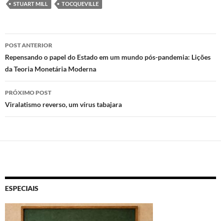
STUART MILL
TOCQUEVILLE
k
p
Navegação
POST ANTERIOR
de
Repensando o papel do Estado em um mundo pós-pandemia: Lições
da Teoria Monetária Moderna
posts
PRÓXIMO POST
Viralatismo reverso, um vírus tabajara
ESPECIAIS