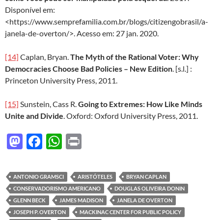
Disponível em:
<https://www.semprefamilia.com.br/blogs/citizengobrasil/a-
janela-de-overton/>. Acesso em: 27 jan. 2020.
[14]
Caplan, Bryan.
The Myth of the Rational Voter: Why
Democracies Choose Bad Policies – New Edition
. [s.l.] :
Princeton University Press, 2011.
[15]
Sunstein, Cass R.
Going to Extremes: How Like Minds
Unite and Divide
. Oxford: Oxford University Press, 2011.
M
F
W
P
as
ac
h
ri
to
e
at
nt
ANTONIO GRAMSCI
ARISTÓTELES
BRYAN CAPLAN
d
b
s
CONSERVADORISMO AMERICANO
DOUGLAS OLIVEIRA DONIN
o
o
A
GLENN BECK
JAMES MADISON
JANELA DE OVERTON
JOSEPH P. OVERTON
MACKINAC CENTER FOR PUBLIC POLICY
n
o
p