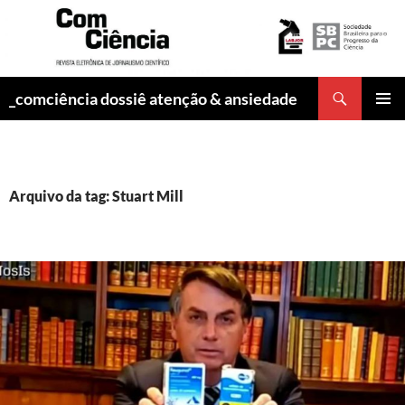
Pesquisar
_comciência dossiê atenção & ansiedade
PULAR
MENU
PARA
PRINCI
O
CONTEÚDO
Arquivo da tag: Stuart Mill