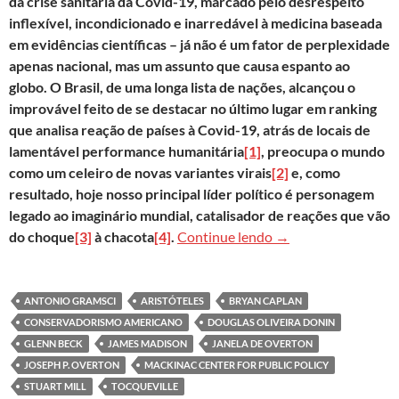
da crise sanitária da Covid-19, marcado pelo desrespeito
inflexível, incondicionado e inarredável à medicina baseada
em evidências científicas – já não é um fator de perplexidade
apenas nacional, mas um assunto que causa espanto ao
globo. O Brasil, de uma longa lista de nações, alcançou o
improvável feito de se destacar no último lugar em ranking
que analisa reação de países à Covid-19, atrás de locais de
lamentável performance humanitária
[1]
, preocupa o mundo
como um celeiro de novas variantes virais
[2]
e, como
resultado, hoje nosso principal líder político é personagem
legado ao imaginário mundial, catalisador de reações que vão
A guerra contra a ci
do choque
[3]
à chacota
[4]
.
Continue lendo
→
ANTONIO GRAMSCI
ARISTÓTELES
BRYAN CAPLAN
CONSERVADORISMO AMERICANO
DOUGLAS OLIVEIRA DONIN
GLENN BECK
JAMES MADISON
JANELA DE OVERTON
JOSEPH P. OVERTON
MACKINAC CENTER FOR PUBLIC POLICY
STUART MILL
TOCQUEVILLE