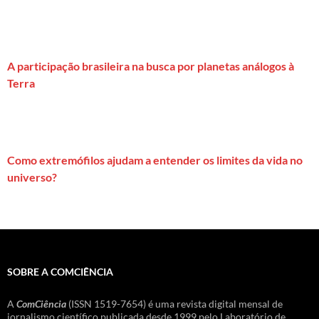
A participação brasileira na busca por planetas análogos à
Terra
Como extremófilos ajudam a entender os limites da vida no
universo?
SOBRE A COMCIÊNCIA
A
ComCiência
(ISSN 1519-7654) é uma revista digital mensal de
jornalismo científico publicada desde 1999 pelo Laboratório de