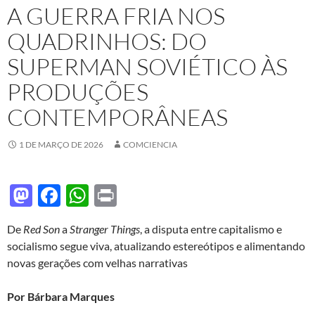
A GUERRA FRIA NOS
QUADRINHOS: DO
SUPERMAN SOVIÉTICO ÀS
PRODUÇÕES
CONTEMPORÂNEAS
1 DE MARÇO DE 2026
COMCIENCIA
M
F
W
P
as
ac
h
ri
De
Red Son
a
Stranger Things
, a disputa entre capitalismo e
to
e
at
nt
socialismo segue viva, atualizando estereótipos e alimentando
d
b
s
novas gerações com velhas narrativas
o
o
A
Por Bárbara Marques
n
o
p