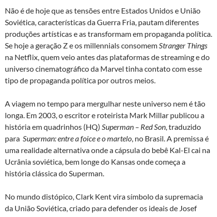
k
p
Não é de hoje que as tensões entre Estados Unidos e União
Soviética, características da Guerra Fria, pautam diferentes
produções artísticas e as transformam em propaganda política.
Se hoje a geração Z e os millennials consomem
Stranger Things
na Netflix, quem veio antes das plataformas de streaming e do
universo cinematográfico da Marvel tinha contato com esse
tipo de propaganda política por outros meios.
A viagem no tempo para mergulhar neste universo nem é tão
longa. Em 2003, o escritor e roteirista Mark Millar publicou a
história em quadrinhos (HQ)
Superman – Red Son
, traduzido
para
Superman: entre a foice e o martelo
, no Brasil. A premissa é
uma realidade alternativa onde a cápsula do bebê Kal-El cai na
Ucrânia soviética, bem longe do Kansas onde começa a
história clássica do Superman.
No mundo distópico, Clark Kent vira símbolo da supremacia
da União Soviética, criado para defender os ideais de Josef