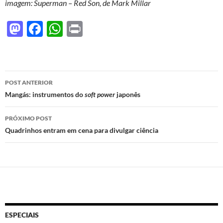
imagem: Superman – Red Son, de Mark Millar
M
F
W
P
as
ac
h
ri
to
e
at
nt
d
b
s
Navegação
POST ANTERIOR
o
o
A
de
Mangás: instrumentos do
soft power
japonês
n
o
p
posts
PRÓXIMO POST
k
p
Quadrinhos entram em cena para divulgar ciência
ESPECIAIS