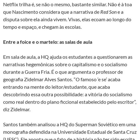
Netflix trilha é, se não o mesmo, bastante similar. Não é à toa
que Nascimento considera que a narrativa de
Red Son
e a
disputa sobre ela ainda vivem. Vivas, elas ecoam ao longo do
tempo e espaço, e chegam às escolas.
Entre a foice e o martelo: as salas de aula
Em sala de aula, a HQ ajuda os estudantes a questionarem as
narrativas hegemônicas sobre o capitalismo e o socialismo
durante a Guerra Fria. É o que argumenta o professor de
geografia Zidelmar Alves Santos. “O famoso ‘e se’ acaba
entrando na mente do leitor/estudante, que acaba
descobrindo essa outra possibilidade: a vitória do socialismo
como real dentro do plano ficcional estabelecido pelo escritor”,
diz Zidelmar.
Santos também analisou a HQ do Superman Soviético em uma
monografia defendida na Universidade Estadual de Santa Cruz
(UESC). Ele aponta que o fato de a história não ter sido escrita