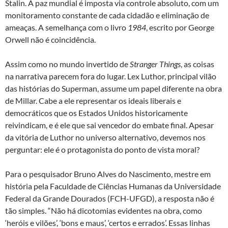
Stalin. A paz mundial é imposta via controle absoluto, com um
monitoramento constante de cada cidadão e eliminação de
ameaças. A semelhança com o livro
1984
, escrito por George
Orwell não é coincidência.
Assim como no mundo invertido de
Stranger Things
, as coisas
na narrativa parecem fora do lugar. Lex Luthor, principal vilão
das histórias do Superman, assume um papel diferente na obra
de Millar. Cabe a ele representar os ideais liberais e
democráticos que os Estados Unidos historicamente
reivindicam, e é ele que sai vencedor do embate final. Apesar
da vitória de Luthor no universo alternativo, devemos nos
perguntar: ele é o protagonista do ponto de vista moral?
Para o pesquisador Bruno Alves do Nascimento, mestre em
história pela Faculdade de Ciências Humanas da Universidade
Federal da Grande Dourados (FCH-UFGD), a resposta não é
tão simples. “Não há dicotomias evidentes na obra, como
‘heróis e vilões’, ‘bons e maus’, ‘certos e errados’. Essas linhas