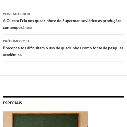
to
e
at
nt
d
b
s
Navegação
POST ANTERIOR
o
o
A
de
A Guerra Fria nos quadrinhos: do Superman soviético às produções
n
o
p
contemporâneas
posts
k
p
PRÓXIMO POST
Preconceitos dificultam o uso de quadrinhos como fonte de pesquisa
acadêmica
ESPECIAIS