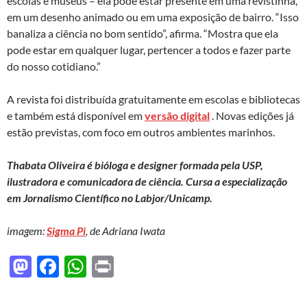
escolas e museus – ela pode estar presente em uma revistinha,
em um desenho animado ou em uma exposição de bairro. “Isso
banaliza a ciência no bom sentido”, afirma. “Mostra que ela
pode estar em qualquer lugar, pertencer a todos e fazer parte
do nosso cotidiano.”
A revista foi distribuída gratuitamente em escolas e bibliotecas
e também está disponível em
versão digital
. Novas edições já
estão previstas, com foco em outros ambientes marinhos.
Thabata Oliveira é bióloga e designer formada pela USP,
ilustradora e comunicadora de ciência. Cursa a especialização
em Jornalismo Científico no Labjor/Unicamp.
imagem:
Sigma Pi
, de Adriana Iwata
M
F
W
P
as
ac
h
ri