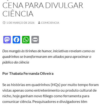
CENA PARA DIVULGAR
CIÊNCIA
1 DE MARÇO DE 2026
COMCIENCIA
M
F
W
P
as
ac
h
ri
Dos mangás às tirinhas de humor, iniciativas revelam como os
to
e
at
nt
quadrinhos se transformaram em aliados para aproximar o
d
b
s
público da ciência
o
o
A
Por Thabata Fernanda Oliveira
n
o
p
k
p
Se as histórias em quadrinhos (HQs) por muito tempo foram
vistas apenas como entretenimento ou produto cultural de
nicho, hoje ganham novo fôlego como ferramenta para
comunicar ciência. Pesquisadores e divulgadores têm