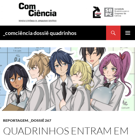
Pesquisar
_comciência dossiê quadrinhos
PULAR
MENU
PARA
PRINCI
O
CONTEÚDO
REPORTAGEM
,
_DOSSIÊ 267
QUADRINHOS ENTRAM EM