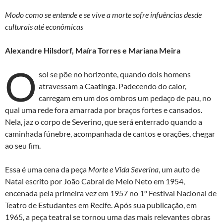
as
ac
h
ri
Modo como se entende e se vive a morte sofre infuências desde
to
e
at
nt
culturais até econômicas
d
b
s
o
o
A
Alexandre Hilsdorf,
Maíra Torres e
Mariana Meira
n
o
p
O
sol se põe no horizonte, quando dois homens
k
p
atravessam a Caatinga. Padecendo do calor,
carregam em um dos ombros um pedaço de pau, no
qual uma rede fora amarrada por braços fortes e cansados.
Nela, jaz o corpo de Severino, que será enterrado quando a
caminhada fúnebre, acompanhada de cantos e orações, chegar
ao seu fim.
Essa é uma cena da peça
Morte e Vida Severina
, um auto de
Natal escrito por João Cabral de Melo Neto em 1954,
encenada pela primeira vez em 1957 no 1º Festival Nacional de
Teatro de Estudantes em Recife. Após sua publicação, em
1965, a peça teatral se tornou uma das mais relevantes obras