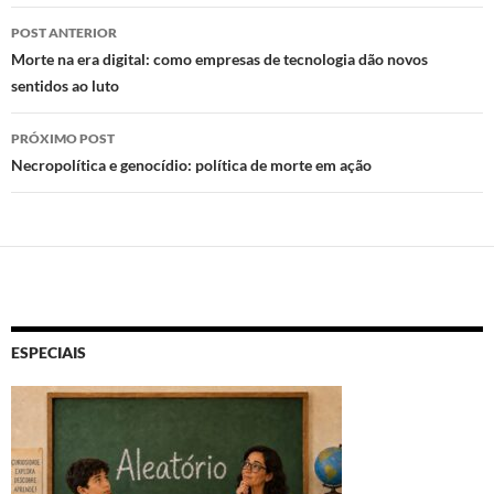
o
o
A
Navegação
n
o
p
POST ANTERIOR
de
Morte na era digital: como empresas de tecnologia dão novos
k
p
sentidos ao luto
posts
PRÓXIMO POST
Necropolítica e genocídio: política de morte em ação
ESPECIAIS