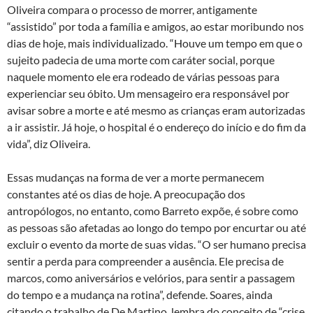
Oliveira compara o processo de morrer, antigamente
“assistido” por toda a família e amigos, ao estar moribundo nos
dias de hoje, mais individualizado. “Houve um tempo em que o
sujeito padecia de uma morte com caráter social, porque
naquele momento ele era rodeado de várias pessoas para
experienciar seu óbito. Um mensageiro era responsável por
avisar sobre a morte e até mesmo as crianças eram autorizadas
a ir assistir. Já hoje, o hospital é o endereço do início e do fim da
vida”, diz Oliveira.
Essas mudanças na forma de ver a morte permanecem
constantes até os dias de hoje. A preocupação dos
antropólogos, no entanto, como Barreto expõe, é sobre como
as pessoas são afetadas ao longo do tempo por encurtar ou até
excluir o evento da morte de suas vidas. “O ser humano precisa
sentir a perda para compreender a ausência. Ele precisa de
marcos, como aniversários e velórios, para sentir a passagem
do tempo e a mudança na rotina”, defende. Soares, ainda
citando o trabalho de De Martino, lembra do conceito de “crise