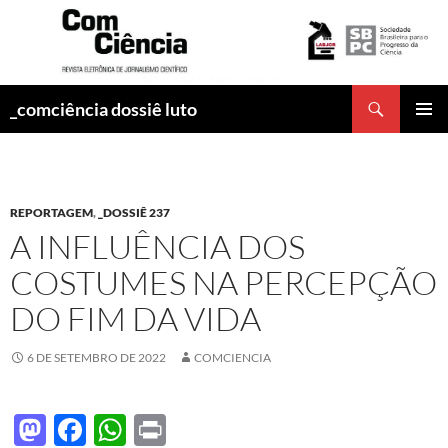
Pesquisar
_comciência dossiê luto
PULAR
MENU
PARA
PRINCI
O
CONTEÚDO
REPORTAGEM
,
_DOSSIÊ 237
A INFLUÊNCIA DOS
COSTUMES NA PERCEPÇÃO
DO FIM DA VIDA
6 DE SETEMBRO DE 2022
COMCIENCIA
M
F
W
P