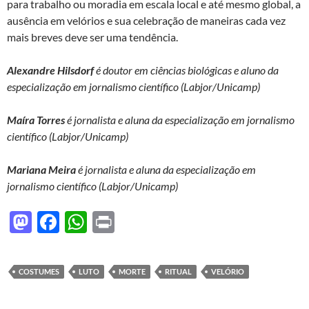
para trabalho ou moradia em escala local e até mesmo global, a
ausência em velórios e sua celebração de maneiras cada vez
mais breves deve ser uma tendência.
Alexandre Hilsdorf
é doutor em ciências biológicas e aluno da
especialização em jornalismo científico (Labjor/Unicamp)
Maíra Torres
é jornalista e aluna da especialização em jornalismo
científico (Labjor/Unicamp)
Mariana Meira
é jornalista e aluna da especialização em
jornalismo científico (Labjor/Unicamp)
M
F
W
P
as
ac
h
ri
to
e
at
nt
COSTUMES
LUTO
MORTE
RITUAL
VELÓRIO
d
b
s