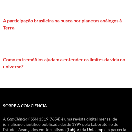
A participação brasileira na busca por planetas análogos à
Terra
Como extremófilos ajudam a entender os limites da vida no
universo?
SOBRE A COMCIÊNCIA
A
ComCiência
(ISSN 1519-7654) é uma revista digital mensal de
jornalismo científico publicada desde 1999 pelo Laboratório de
Estudos Avançados em Jornalismo (
Labjor
) da
Unicamp
em parceria