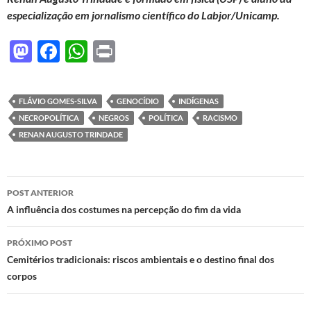
especialização em jornalismo científico do Labjor/Unicamp.
M
F
W
P
as
ac
h
ri
to
e
at
nt
FLÁVIO GOMES-SILVA
GENOCÍDIO
INDÍGENAS
d
b
s
NECROPOLÍTICA
NEGROS
POLÍTICA
RACISMO
o
o
A
RENAN AUGUSTO TRINDADE
n
o
p
k
p
Navegação
POST ANTERIOR
de
A influência dos costumes na percepção do fim da vida
posts
PRÓXIMO POST
Cemitérios tradicionais: riscos ambientais e o destino final dos
corpos