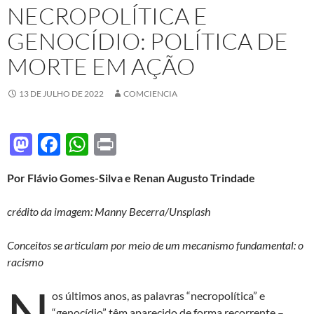
NECROPOLÍTICA E
GENOCÍDIO: POLÍTICA DE
MORTE EM AÇÃO
13 DE JULHO DE 2022
COMCIENCIA
M
F
W
P
as
ac
h
ri
Por Flávio Gomes-Silva e Renan Augusto Trindade
to
e
at
nt
d
b
s
crédito da imagem: Manny Becerra/Unsplash
o
o
A
Conceitos se articulam por meio de um mecanismo fundamental: o
n
o
p
racismo
k
p
N
os últimos anos, as palavras “necropolítica” e
“genocídio” têm aparecido de forma recorrente –