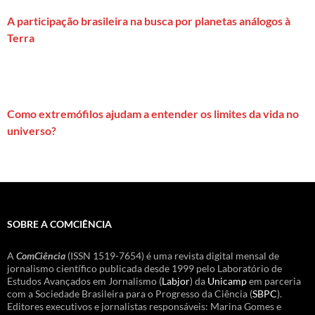
A participação brasileira na busca por planetas análogos à
Terra
Como extremófilos ajudam a entender os limites da vida no
universo?
SOBRE A COMCIÊNCIA
A
ComCiência
(ISSN 1519-7654) é uma revista digital mensal de
jornalismo científico publicada desde 1999 pelo Laboratório de
Estudos Avançados em Jornalismo (
Labjor
) da
Unicamp
em parceria
com a Sociedade Brasileira para o Progresso da Ciência (
SBPC
).
Editores executivos e jornalistas responsáveis: Marina Gomes e