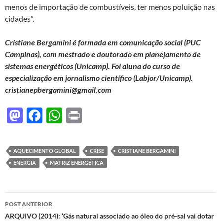
menos de importação de combustíveis, ter menos poluição nas
cidades”.
Cristiane Bergamini é formada em comunicação social (PUC
Campinas), com mestrado e doutorado em planejamento de
sistemas energéticos (Unicamp). Foi aluna do curso de
especialização em jornalismo científico (Labjor/Unicamp).
cristianepbergamini@gmail.com
M
F
W
P
as
ac
h
ri
to
e
at
nt
AQUECIMENTO GLOBAL
CRISE
CRISTIANE BERGAMINI
d
b
s
ENERGIA
MATRIZ ENERGÉTICA
o
o
A
n
o
p
Navegação
POST ANTERIOR
k
p
de
ARQUIVO (2014): ‘Gás natural associado ao óleo do pré-sal vai dotar