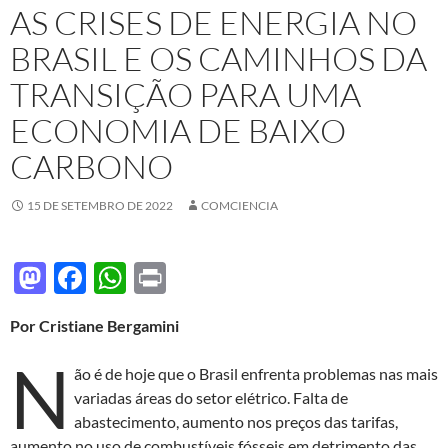
AS CRISES DE ENERGIA NO
BRASIL E OS CAMINHOS DA
TRANSIÇÃO PARA UMA
ECONOMIA DE BAIXO
CARBONO
15 DE SETEMBRO DE 2022
COMCIENCIA
M
F
W
P
as
ac
h
ri
Por Cristiane Bergamini
to
e
at
nt
N
d
b
s
ão é de hoje que o Brasil enfrenta problemas nas mais
o
o
A
variadas áreas do setor elétrico. Falta de
abastecimento, aumento nos preços das tarifas,
n
o
p
aumento no uso de combustíveis fósseis em detrimento das