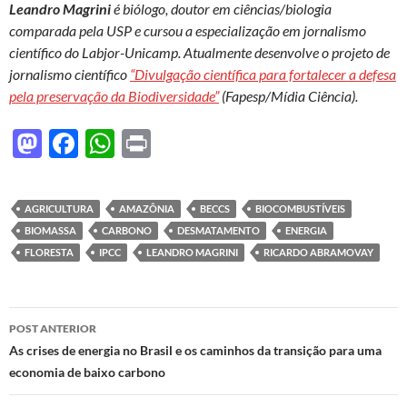
Leandro Magrini
é biólogo, doutor em ciências/biologia
comparada pela USP e cursou a especialização em jornalismo
científico do Labjor-Unicamp. Atualmente desenvolve o projeto de
jornalismo científico
“Divulgação científica para fortalecer a defesa
pela preservação da Biodiversidade”
(Fapesp/Mídia Ciência).
M
F
W
P
as
ac
h
ri
to
e
at
nt
AGRICULTURA
AMAZÔNIA
BECCS
BIOCOMBUSTÍVEIS
d
b
s
BIOMASSA
CARBONO
DESMATAMENTO
ENERGIA
o
o
A
FLORESTA
IPCC
LEANDRO MAGRINI
RICARDO ABRAMOVAY
n
o
p
k
p
Navegação
POST ANTERIOR
de
As crises de energia no Brasil e os caminhos da transição para uma
economia de baixo carbono
posts