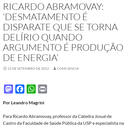
RICARDO ABRAMOVAY:
‘DESMATAMENTO É
DISPARATE QUE SE TORNA
DELÍRIO QUANDO
ARGUMENTO É PRODUÇÃO
DE ENERGIA’
15 DE SETEMBRO DE 2022
COMCIENCIA
M
F
W
P
as
ac
h
ri
Por Leandro Magrini
to
e
at
nt
d
b
s
Para Ricardo Abramovay, professor da Cátedra Josué de
o
o
A
Castro da Faculdade de Saúde Pública da USP e especialista na