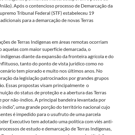
(União). Após o contencioso processo de Demarcação da
Supremo Tribunal Federal (STF) estabeleceu 19
s adicionais para a demarcação de novas Terras
ões de Terras Indígenas em áreas remotas ocorriam
 aquelas com maior superfície demarcada, o
 indígenas diante da expansão da fronteira agrícola e do
lituoso, tanto do ponto de vista jurídico como no
 cenário tem piorado e muito nos últimos anos. No
eração da legislação patrocinados por grandes grupos
ão. Essas propostas visam principalmente o
nuição do status de proteção e a abertura das Terras
e por não-índios. A principal bandeira levantada por
 índio”, uma grande porção do território nacional cujo
entes é impedido para o usufruto de uma parcela
Poder Executivo tem adotado uma política com viés anti-
processos de estudo e demarcação de Terras Indígenas,