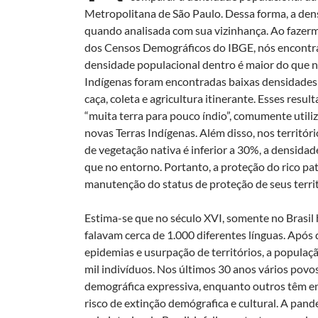
Metropolitana de São Paulo. Dessa forma, a de
quando analisada com sua vizinhança. Ao fazer
dos Censos Demográficos do IBGE, nós encontra
densidade populacional dentro é maior do que n
Indígenas foram encontradas baixas densidades 
caça, coleta e agricultura itinerante. Esses resu
“muita terra para pouco índio”, comumente uti
novas Terras Indígenas. Além disso, nos territó
de vegetação nativa é inferior a 30%, a densidad
que no entorno. Portanto, a proteção do rico pa
manutenção do status de proteção de seus territ
Estima-se que no século XVI, somente no Brasil 
falavam cerca de 1.000 diferentes línguas. Após
epidemias e usurpação de territórios, a populaçã
mil indivíduos. Nos últimos 30 anos vários po
demográfica expressiva, enquanto outros têm e
risco de extinção demógrafica e cultural. A pa