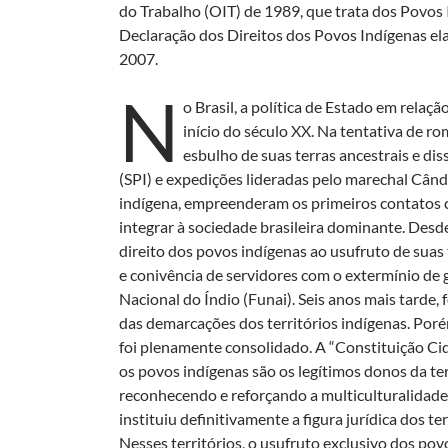
do Trabalho (OIT) de 1989, que trata dos Povos 
Declaração dos Direitos dos Povos Indígenas e
2007.
N
o Brasil, a política de Estado em rel
início do século XX. Na tentativa de r
esbulho de suas terras ancestrais e di
(SPI) e expedições lideradas pelo marechal Cân
indígena, empreenderam os primeiros contatos 
integrar à sociedade brasileira dominante. Desd
direito dos povos indígenas ao usufruto de suas
e conivência de servidores com o extermínio de 
Nacional do Índio (Funai). Seis anos mais tarde,
das demarcações dos territórios indígenas. Poré
foi plenamente consolidado. A “Constituição Cid
os povos indígenas são os legítimos donos da ter
reconhecendo e reforçando a multiculturalidade 
instituiu definitivamente a figura jurídica dos t
Nesses territórios, o usufruto exclusivo dos po