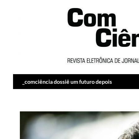
Pesquisar
_comciência dossiê um futuro depois