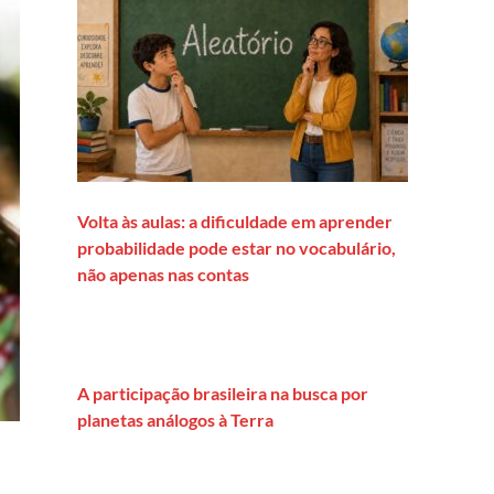
Volta às aulas: a dificuldade em aprender
probabilidade pode estar no vocabulário,
não apenas nas contas
A participação brasileira na busca por
planetas análogos à Terra