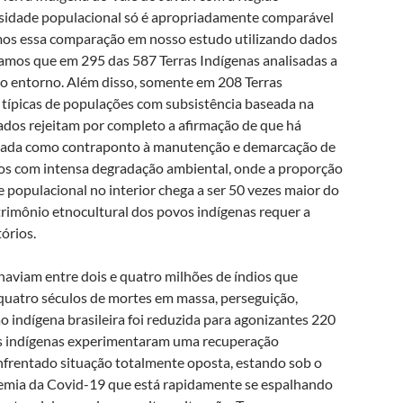
nsidade populacional só é apropriadamente comparável
mos essa comparação em nosso estudo utilizando dados
mos que em 295 das 587 Terras Indígenas analisadas a
o entorno. Além disso, somente em 208 Terras
típicas de populações com subsistência baseada na
ltados rejeitam por completo a afirmação de que há
lizada como contraponto à manutenção e demarcação de
rios com intensa degradação ambiental, onde a proporção
e populacional no interior chega a ser 50 vezes maior do
trimônio etnocultural dos povos indígenas requer a
órios.
haviam entre dois e quatro milhões de índios que
 quatro séculos de mortes em massa, perseguição,
o indígena brasileira foi reduzida para agonizantes 220
vos indígenas experimentaram uma recuperação
nfrentado situação totalmente oposta, estando sob o
ndemia da Covid-19 que está rapidamente se espalhando