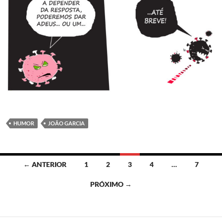
HUMOR
JOÃO GARCIA
Navegação
← ANTERIOR
1
2
3
4
…
7
por
PRÓXIMO →
posts