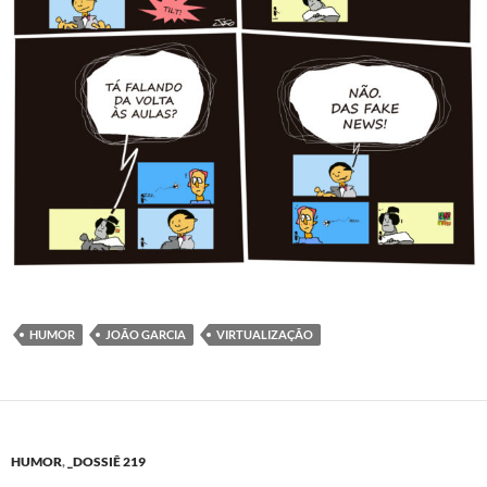
HUMOR
JOÃO GARCIA
VIRTUALIZAÇÃO
HUMOR
,
_DOSSIÊ 219