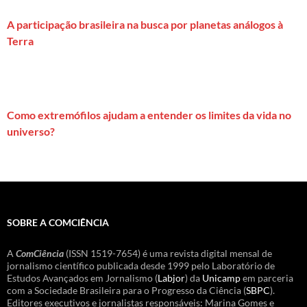
A participação brasileira na busca por planetas análogos à
Terra
Como extremófilos ajudam a entender os limites da vida no
universo?
SOBRE A COMCIÊNCIA
A
ComCiência
(ISSN 1519-7654) é uma revista digital mensal de
jornalismo científico publicada desde 1999 pelo Laboratório de
Estudos Avançados em Jornalismo (
Labjor
) da
Unicamp
em parceria
com a Sociedade Brasileira para o Progresso da Ciência (
SBPC
).
Editores executivos e jornalistas responsáveis: Marina Gomes e