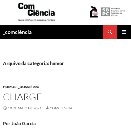
Pesquisar
_comciência
PULAR
MENU
PARA
PRINCI
O
CONTEÚDO
Arquivo da categoria: humor
HUMOR
,
_DOSSIÊ 226
CHARGE
10 DE MAIO DE 2021
COMCIENCIA
Por João Garcia