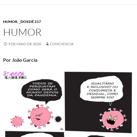
HUMOR
,
_DOSSIÊ 217
HUMOR
9 DE MAIO DE 2020
COMCIENCIA
Por João Garcia