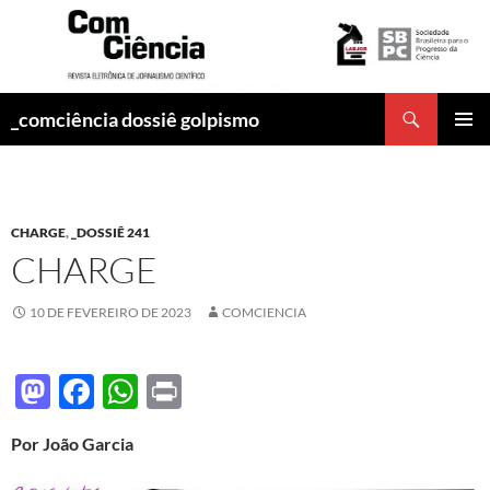
Pesquisar
_comciência dossiê golpismo
PULAR
MENU
PARA
PRINCI
O
CONTEÚDO
CHARGE
,
_DOSSIÊ 241
CHARGE
10 DE FEVEREIRO DE 2023
COMCIENCIA
M
F
W
P
as
ac
h
ri
Por João Garcia
to
e
at
nt