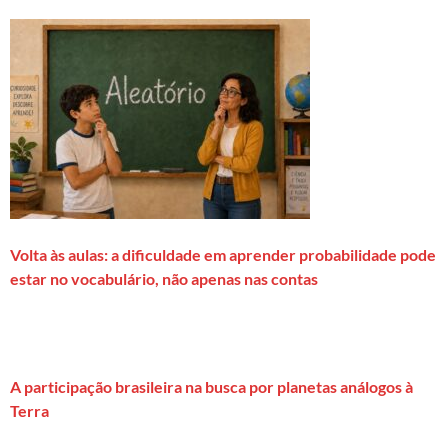
Volta às aulas: a dificuldade em aprender probabilidade pode
estar no vocabulário, não apenas nas contas
A participação brasileira na busca por planetas análogos à
Terra