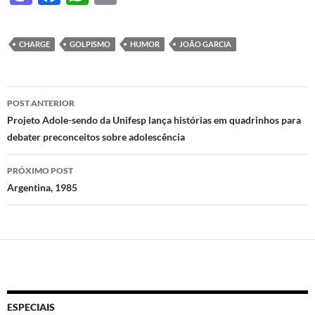
as
ac
h
ri
to
e
at
nt
CHARGE
GOLPISMO
HUMOR
JOÃO GARCIA
d
b
s
o
o
A
Navegação
n
o
p
POST ANTERIOR
de
Projeto Adole-sendo da Unifesp lança histórias em quadrinhos para
k
p
debater preconceitos sobre adolescência
posts
PRÓXIMO POST
Argentina, 1985
ESPECIAIS