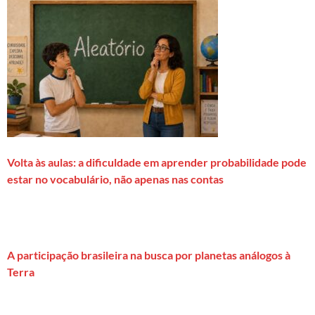
Volta às aulas: a dificuldade em aprender probabilidade pode
estar no vocabulário, não apenas nas contas
A participação brasileira na busca por planetas análogos à
Terra