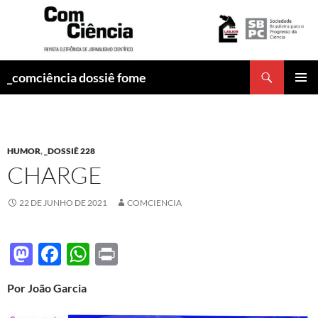
Pesquisar
_comciência dossiê fome
PULAR
MENU
PARA
PRINCI
O
CONTEÚDO
HUMOR
,
_DOSSIÊ 228
CHARGE
22 DE JUNHO DE 2021
COMCIENCIA
M
F
W
P
as
ac
h
ri
Por João Garcia
to
e
at
nt