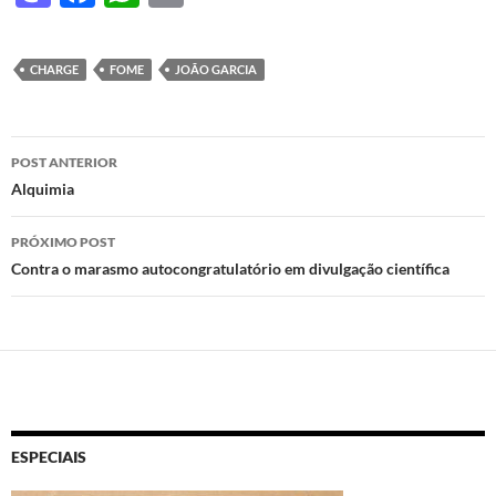
as
ac
h
ri
to
e
at
nt
CHARGE
FOME
JOÃO GARCIA
d
b
s
o
o
A
Navegação
n
o
p
POST ANTERIOR
de
Alquimia
k
p
posts
PRÓXIMO POST
Contra o marasmo autocongratulatório em divulgação científica
ESPECIAIS