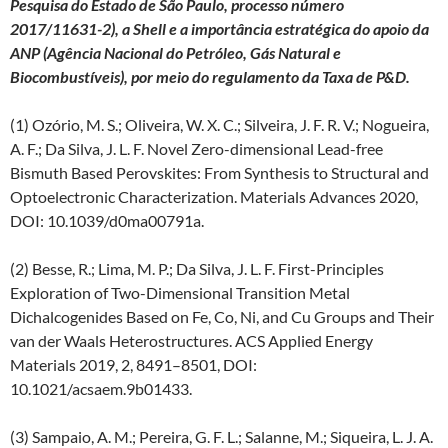
Pesquisa do Estado de São Paulo, processo número
2017/11631-2), a Shell e a importância estratégica do apoio da
ANP (Agência Nacional do Petróleo, Gás Natural e
Biocombustíveis), por meio do regulamento da Taxa de P&D.
(1) Ozório, M. S.; Oliveira, W. X. C.; Silveira, J. F. R. V.; Nogueira,
A. F.; Da Silva, J. L. F. Novel Zero-dimensional Lead-free
Bismuth Based Perovskites: From Synthesis to Structural and
Optoelectronic Characterization. Materials Advances 2020,
DOI: 10.1039/d0ma00791a.
(2) Besse, R.; Lima, M. P.; Da Silva, J. L. F. First-Principles
Exploration of Two-Dimensional Transition Metal
Dichalcogenides Based on Fe, Co, Ni, and Cu Groups and Their
van der Waals Heterostructures. ACS Applied Energy
Materials 2019, 2, 8491–8501, DOI:
10.1021/acsaem.9b01433.
(3) Sampaio, A. M.; Pereira, G. F. L.; Salanne, M.; Siqueira, L. J. A.