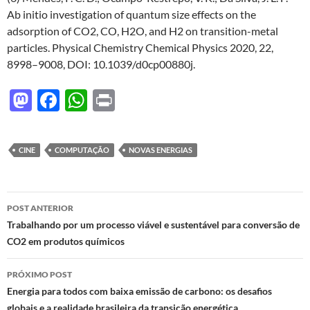
Ab initio investigation of quantum size effects on the
adsorption of CO2, CO, H2O, and H2 on transition-metal
particles. Physical Chemistry Chemical Physics 2020, 22,
8998–9008, DOI: 10.1039/d0cp00880j.
M
F
W
P
as
ac
h
ri
to
e
at
nt
CINE
COMPUTAÇÃO
NOVAS ENERGIAS
d
b
s
o
o
A
Navegação
n
o
p
POST ANTERIOR
de
Trabalhando por um processo viável e sustentável para conversão de
k
p
CO2 em produtos químicos
posts
PRÓXIMO POST
Energia para todos com baixa emissão de carbono: os desafios
globais e a realidade brasileira da transição energética