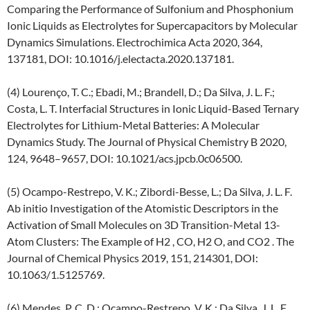
Comparing the Performance of Sulfonium and Phosphonium
Ionic Liquids as Electrolytes for Supercapacitors by Molecular
Dynamics Simulations. Electrochimica Acta 2020, 364,
137181, DOI: 10.1016/j.electacta.2020.137181.
(4) Lourenço, T. C.; Ebadi, M.; Brandell, D.; Da Silva, J. L. F.;
Costa, L. T. Interfacial Structures in Ionic Liquid-Based Ternary
Electrolytes for Lithium-Metal Batteries: A Molecular
Dynamics Study. The Journal of Physical Chemistry B 2020,
124, 9648–9657, DOI: 10.1021/acs.jpcb.0c06500.
(5) Ocampo-Restrepo, V. K.; Zibordi-Besse, L.; Da Silva, J. L. F.
Ab initio Investigation of the Atomistic Descriptors in the
Activation of Small Molecules on 3D Transition-Metal 13-
Atom Clusters: The Example of H2 , CO, H2 O, and CO2 . The
Journal of Chemical Physics 2019, 151, 214301, DOI:
10.1063/1.5125769.
(6) Mendes, P. C. D.; Ocampo-Restrepo, V. K.; Da Silva, J. L. F.