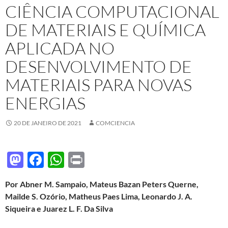
CIÊNCIA COMPUTACIONAL
DE MATERIAIS E QUÍMICA
APLICADA NO
DESENVOLVIMENTO DE
MATERIAIS PARA NOVAS
ENERGIAS
20 DE JANEIRO DE 2021
COMCIENCIA
M
F
W
P
as
ac
h
ri
Por Abner M. Sampaio, Mateus Bazan Peters Querne,
to
e
at
nt
Mailde S. Ozório, Matheus Paes Lima, Leonardo J. A.
d
b
s
Siqueira e Juarez L. F. Da Silva
o
o
A