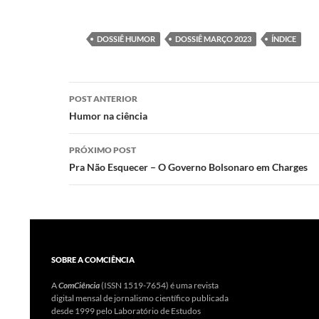
as
ac
h
ri
to
e
at
nt
DOSSIÊ HUMOR
DOSSIÊ MARÇO 2023
ÍNDICE
d
b
s
o
o
A
Navegação
n
o
p
POST ANTERIOR
de
Humor na ciência
k
p
posts
PRÓXIMO POST
Pra Não Esquecer – O Governo Bolsonaro em Charges
SOBRE A COMCIÊNCIA
A
ComCiência
(ISSN 1519-7654) é uma revista
digital mensal de jornalismo científico publicada
desde 1999 pelo Laboratório de Estudos