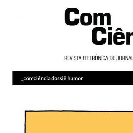
Pesquisar
_comciência dossiê humor