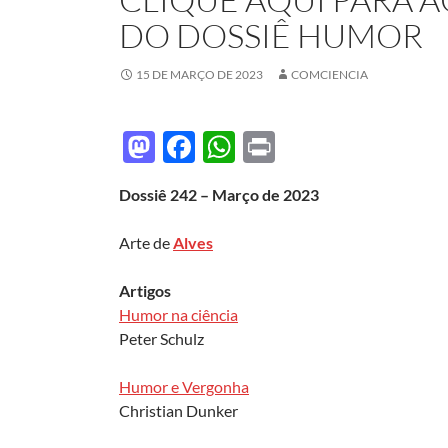
DO DOSSIÊ HUMOR
15 DE MARÇO DE 2023
COMCIENCIA
M
F
W
P
as
ac
h
ri
Dossiê 242 – Março de 2023
to
e
at
nt
d
b
s
Arte de
Alves
o
o
A
Artigos
n
o
p
Humor na ciência
k
p
Peter Schulz
Humor e Vergonha
Christian Dunker