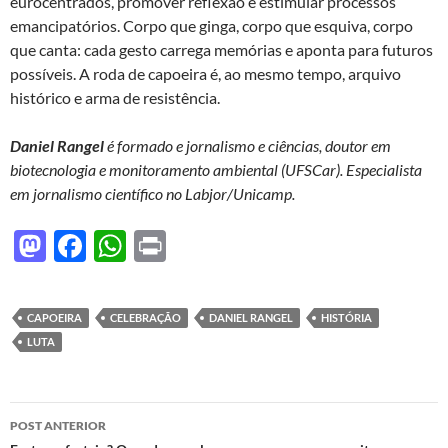
eurocentrados, promover reflexão e estimular processos
emancipatórios. Corpo que ginga, corpo que esquiva, corpo
que canta: cada gesto carrega memórias e aponta para futuros
possíveis. A roda de capoeira é, ao mesmo tempo, arquivo
histórico e arma de resistência.
Daniel Rangel
é formado e jornalismo e ciências, doutor em
biotecnologia e monitoramento ambiental (UFSCar). Especialista
em jornalismo científico no Labjor/Unicamp.
M
F
W
P
as
ac
h
ri
to
e
at
nt
CAPOEIRA
CELEBRAÇÃO
DANIEL RANGEL
HISTÓRIA
d
b
s
LUTA
o
o
A
n
o
p
Navegação
POST ANTERIOR
k
p