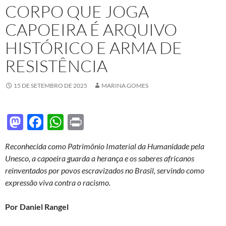
CORPO QUE JOGA
CAPOEIRA É ARQUIVO
HISTÓRICO E ARMA DE
RESISTÊNCIA
15 DE SETEMBRO DE 2025
MARINA GOMES
M
F
W
P
as
ac
h
ri
Reconhecida como Patrimônio Imaterial da Humanidade pela
to
e
at
nt
Unesco, a
capoeira guarda a herança e os saberes africanos
d
b
s
reinventados por povos escravizados no Brasil, servindo como
o
o
A
expressão viva contra o racismo.
n
o
p
Por Daniel Rangel
k
p