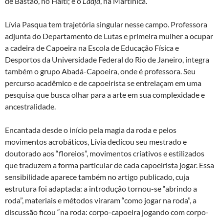
de Bastão, no Haiti; e o
Ladja
, na Martinica.
Lívia Pasqua tem trajetória singular nesse campo. Professora
adjunta do Departamento de Lutas e primeira mulher a ocupar
a cadeira de Capoeira na Escola de Educação Física e
Desportos da Universidade Federal do Rio de Janeiro, integra
também o grupo Abadá-Capoeira, onde é professora. Seu
percurso acadêmico e de capoeirista se entrelaçam em uma
pesquisa que busca olhar para a arte em sua complexidade e
ancestralidade.
Encantada desde o início pela magia da roda e pelos
movimentos acrobáticos, Lívia dedicou seu mestrado e
doutorado aos “floreios”, movimentos criativos e estilizados
que traduzem a forma particular de cada capoeirista jogar. Essa
sensibilidade aparece também no artigo publicado, cuja
estrutura foi adaptada: a introdução tornou-se “abrindo a
roda”, materiais e métodos viraram “como jogar na roda”, a
discussão ficou “na roda: corpo-capoeira jogando com corpo-