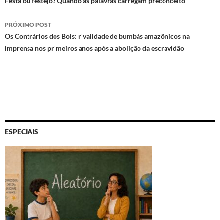
de
Festa ou festejo? Quando as palavras carregam preconceito
posts
PRÓXIMO POST
Os Contrários dos Bois: rivalidade de bumbás amazônicos na
imprensa nos primeiros anos após a abolição da escravidão
ESPECIAIS