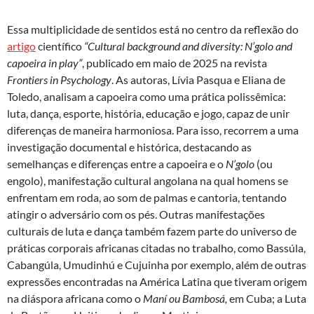
Essa multiplicidade de sentidos está no centro da reflexão do
artigo
científico
“
Cultural background and diversity: N’golo and
capoeira in play
”
, publicado em maio de 2025 na revista
Frontiers in Psychology
. As autoras, Lívia Pasqua e Eliana de
Toledo, analisam a capoeira como uma prática polissêmica:
luta, dança, esporte, história, educação e jogo, capaz de unir
diferenças de maneira harmoniosa. Para isso, recorrem a uma
investigação documental e histórica, destacando as
semelhanças e diferenças entre a capoeira e o
N’golo
(ou
engolo), manifestação cultural angolana na qual homens se
enfrentam em roda, ao som de palmas e cantoria, tentando
atingir o adversário com os pés. Outras manifestações
culturais de luta e dança também fazem parte do universo de
práticas corporais africanas citadas no trabalho, como Bassúla,
Cabangúla, Umudinhú e Cujuinha por exemplo, além de outras
expressões encontradas na América Latina que tiveram origem
na diáspora africana como o
Maní ou Bambosá
,
em Cuba; a Luta