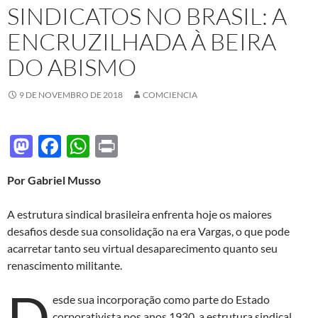
SINDICATOS NO BRASIL: A
ENCRUZILHADA À BEIRA
DO ABISMO
9 DE NOVEMBRO DE 2018
COMCIENCIA
M
F
W
P
as
ac
h
ri
Por Gabriel Musso
to
e
at
nt
d
b
s
A estrutura sindical brasileira enfrenta hoje os maiores
o
o
A
desafios desde sua consolidação na era Vargas, o que pode
acarretar tanto seu virtual desaparecimento quanto seu
n
o
p
renascimento militante.
k
p
D
esde sua incorporação como parte do Estado
corporativista nos anos 1930, a estrutura sindical