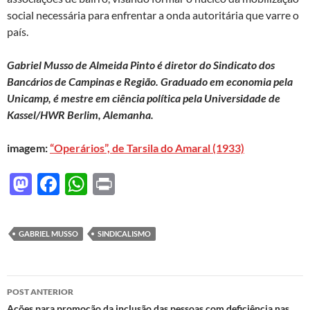
social necessária para enfrentar a onda autoritária que varre o
país.
Gabriel Musso de Almeida Pinto é diretor do Sindicato dos
Bancários de Campinas e Região. Graduado em economia pela
Unicamp, é mestre em ciência política pela Universidade de
Kassel/HWR Berlim, Alemanha.
imagem:
“Operários”, de Tarsila do Amaral (1933)
M
F
W
P
as
ac
h
ri
to
e
at
nt
GABRIEL MUSSO
SINDICALISMO
d
b
s
o
o
A
Navegação
n
o
p
POST ANTERIOR
Ações para promoção da inclusão das pessoas com deficiência nas