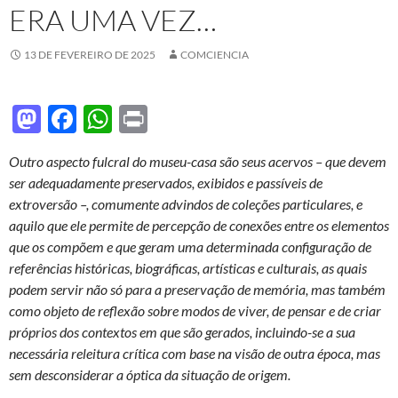
ERA UMA VEZ…
13 DE FEVEREIRO DE 2025
COMCIENCIA
M
F
W
P
as
ac
h
ri
Outro aspecto fulcral do museu-casa são seus acervos – que devem
to
e
at
nt
ser adequadamente preservados, exibidos e passíveis de
d
b
s
extroversão –, comumente advindos de coleções particulares, e
o
o
A
aquilo que ele permite de percepção de conexões entre os elementos
que os compõem e que geram uma determinada configuração de
n
o
p
referências históricas, biográficas, artísticas e culturais, as quais
k
p
podem servir não só para a preservação de memória, mas também
como objeto de reflexão sobre modos de viver, de pensar e de criar
próprios dos contextos em que são gerados, incluindo-se a sua
necessária releitura crítica com base na visão de outra época, mas
sem desconsiderar a óptica da situação de origem.