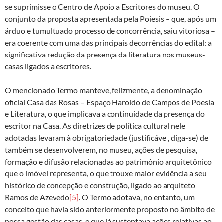
se suprimisse o Centro de Apoio a Escritores do museu. O
conjunto da proposta apresentada pela Poiesis – que, após um
árduo e tumultuado processo de concorrência, saiu vitoriosa –
era coerente com uma das principais decorrências do edital: a
significativa redução da presença da literatura nos museus-
casas ligados a escritores.
O mencionado Termo manteve, felizmente, a denominação
oficial Casa das Rosas – Espaço Haroldo de Campos de Poesia
e Literatura, o que implicava a continuidade da presença do
escritor na Casa. As diretrizes de política cultural nele
adotadas levaram à obrigatoriedade (justificável, diga-se) de
também se desenvolverem, no museu, ações de pesquisa,
formação e difusão relacionadas ao patrimônio arquitetônico
que o imóvel representa, o que trouxe maior evidência a seu
histórico de concepção e construção, ligado ao arquiteto
Ramos de Azevedo
[5]
. O Termo adotava, no entanto, um
conceito que havia sido anteriormente proposto no âmbito de
nossa gestão das casas, e que já sustentava ações relativas ao