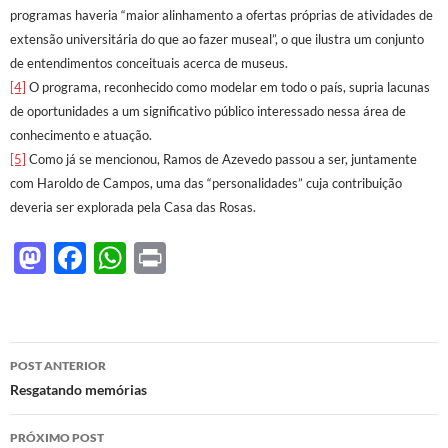
programas haveria “maior alinhamento a ofertas próprias de atividades de
extensão universitária do que ao fazer museal”, o que ilustra um conjunto
de entendimentos conceituais acerca de museus.
[4]
O programa, reconhecido como modelar em todo o país, supria lacunas
de oportunidades a um significativo público interessado nessa área de
conhecimento e atuação.
[5]
Como já se mencionou, Ramos de Azevedo passou a ser, juntamente
com Haroldo de Campos, uma das “personalidades” cuja contribuição
deveria ser explorada pela Casa das Rosas.
M
F
W
P
as
ac
h
ri
to
e
at
nt
d
b
s
Navegação
POST ANTERIOR
o
o
A
de
Resgatando memórias
n
o
p
posts
PRÓXIMO POST