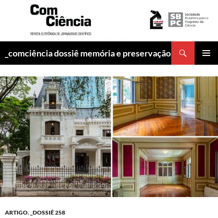
Pesquisar
_comciência dossiê memória e preservação
PULAR
MENU
PARA
PRINCI
O
CONTEÚDO
ARTIGO
,
_DOSSIÊ 258