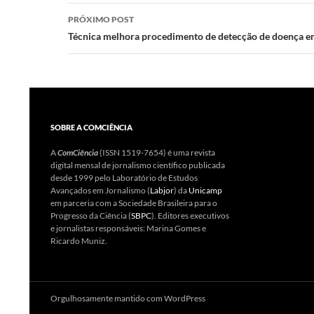
posts
PRÓXIMO POST
Técnica melhora procedimento de detecção de doença e
SOBRE A COMCIÊNCIA
A
ComCiência
(ISSN 1519-7654) é uma revista
digital mensal de jornalismo científico publicada
desde 1999 pelo Laboratório de Estudos
Avançados em Jornalismo (
Labjor
) da
Unicamp
em parceria com a Sociedade Brasileira para o
Progresso da Ciência (
SBPC
). Editores executivos
e jornalistas responsáveis: Marina Gomes e
Ricardo Muniz.
Orgulhosamente mantido com WordPress