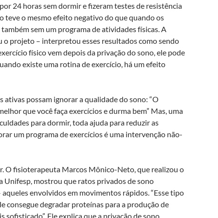
por 24 horas sem dormir e fizeram testes de resistência
não teve o mesmo efeito negativo do que quando os
 também sem um programa de atividades físicas. A
 o projeto – interpretou esses resultados como sendo
xercício físico vem depois da privação do sono, ele pode
uando existe uma rotina de exercício, há um efeito
as ativas possam ignorar a qualidade do sono: “O
melhor que você faça exercícios e durma bem” Mas, uma
culdades para dormir, toda ajuda para reduzir as
orar um programa de exercícios é uma intervenção não-
. O fisioterapeuta Marcos Mônico-Neto, que realizou o
 Unifesp, mostrou que ratos privados de sono
– aqueles envolvidos em movimentos rápidos. “Esse tipo
ele consegue degradar proteínas para a produção de
sofisticado”. Ele explica que a privação de sono