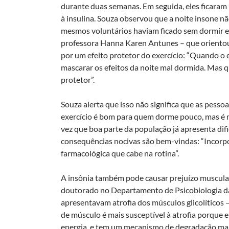
durante duas semanas. Em seguida, eles ficaram 
à insulina. Souza observou que a noite insone 
mesmos voluntários haviam ficado sem dormir e
professora Hanna Karen Antunes – que orientou
por um efeito protetor do exercício: “Quando o e
mascarar os efeitos da noite mal dormida. Mas q
protetor”.
Souza alerta que isso não significa que as pesso
exercício é bom para quem dorme pouco, mas é 
vez que boa parte da população já apresenta difi
consequências nocivas são bem-vindas: “Incorp
farmacológica que cabe na rotina”.
A insônia também pode causar prejuízo muscular
doutorado no Departamento de Psicobiologia da
apresentavam atrofia dos músculos glicolíticos 
de músculo é mais susceptível à atrofia porque 
energia, e tem um mecanismo de degradação mais 