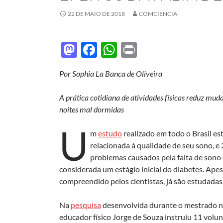
22 DE MAIO DE 2018
COMCIENCIA
M
F
W
P
as
ac
h
ri
Por Sophia La Banca de Oliveira
to
e
at
nt
d
b
s
A prática cotidiana de atividades físicas reduz mu
o
o
A
noites mal dormidas
n
o
p
U
m
estudo
realizado em todo o Brasil e
k
p
relacionada à qualidade de seu sono, e
problemas causados pela falta de sono é
considerada um estágio inicial do diabetes. Ap
compreendido pelos cientistas, já são estudadas
Na
pesquisa
desenvolvida durante o mestrado n
educador físico Jorge de Souza instruiu 11 volun