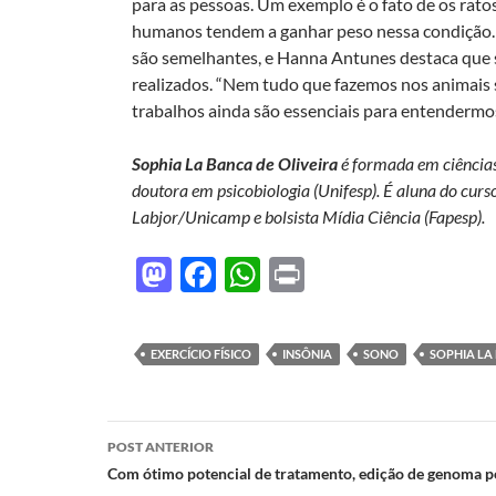
para as pessoas. Um exemplo é o fato de os rato
humanos tendem a ganhar peso nessa condição.
são semelhantes, e Hanna Antunes destaca que sã
realizados. “Nem tudo que fazemos nos animais 
trabalhos ainda são essenciais para entendermos
Sophia La Banca de Oliveira
é formada em ciências
doutora em psicobiologia (Unifesp). É aluna do curs
Labjor/Unicamp e bolsista Mídia Ciência (Fapesp).
M
F
W
P
as
ac
h
ri
to
e
at
nt
EXERCÍCIO FÍSICO
INSÔNIA
SONO
SOPHIA LA
d
b
s
o
o
A
Navegação
n
o
p
POST ANTERIOR
de
Com ótimo potencial de tratamento, edição de genoma p
k
p