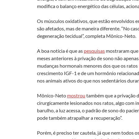
modifica o balanço energético das células, acio
Os músculos oxidativos, que estão envolvidos 
são afetados, mas de maneira diferente. “No caso
degeneração tecidual”, completa Mônico-Neto.
A boa notícia é que as
pesquisas
mostraram que o
meses anteriores à privação de sono não ape
mudanças hormonais menores dos que os ratos se
crescimento IGF-1 e de um hormônio relacionado
nos animais ativos do que nos sedentários duran
Mônico-Neto
mostrou
também que a privação d
cirurgicamente lesionados nos ratos, algo com 
barulho, a luz acessa, o padrão de sono do pacie
pode também atrapalhar a recuperação”.
Porém, é preciso ter cautela, já que nem todos 