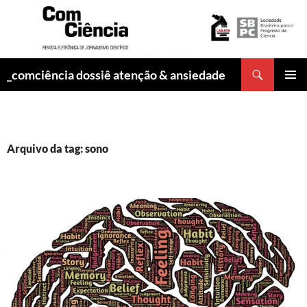
Pesquisar
_comciência dossiê atenção & ansiedade
PULAR
MENU
PARA
PRINCI
O
CONTEÚDO
Arquivo da tag: sono