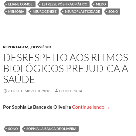
ELIANE COMOLI
ESTRESSE PÓS-TRAUMÁTICO
MEDO
MEMÓRIA
NEUROGENESE
NEUROPLASTICIDADE
SONO
REPORTAGEM
,
_DOSSIÊ 201
DESRESPEITO AOS RITMOS
BIOLÓGICOS PREJUDICA A
SAÚDE
6 DE SETEMBRO DE 2018
COMCIENCIA
Desrespeito ao
Por Sophia La Banca de Oliveira
Continue lendo
→
SONO
SOPHIA LA BANCA DE OLIVEIRA