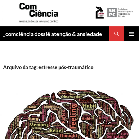
Pesquisar
_comciência dossiê atenção & ansiedade
PULAR
MENU
PARA
PRINCI
O
CONTEÚDO
Arquivo da tag: estresse pós-traumático