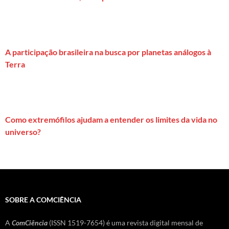
A participação brasileira na busca por planetas análogos à
Terra
Como extremófilos ajudam a entender os limites da vida no
universo?
SOBRE A COMCIÊNCIA
A
ComCiência
(ISSN 1519-7654) é uma revista digital mensal de