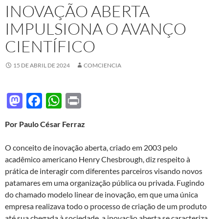
INOVAÇÃO ABERTA
IMPULSIONA O AVANÇO
CIENTÍFICO
15 DE ABRIL DE 2024
COMCIENCIA
M
F
W
P
as
ac
h
ri
Por Paulo César Ferraz
to
e
at
nt
d
b
s
O conceito de inovação aberta, criado em 2003 pelo
o
o
A
acadêmico americano Henry Chesbrough, diz respeito à
prática de interagir com diferentes parceiros visando novos
n
o
p
patamares em uma organização pública ou privada. Fugindo
k
p
do chamado modelo linear de inovação
,
em que uma única
empresa realizava todo o processo de criação de um produto
até sua chegada à sociedade, a inovação aberta se caracteriza