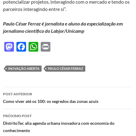
potencializar projetos, interagindo com o mercado e tendo os
parceiros interagindo entre si”.
Paulo César Ferraz é jornalista e aluno da especialização em
jornalismo científico do Labjor/Unicamp
M
F
W
P
as
ac
h
ri
to
e
at
nt
INOVAÇÃO ABERTA
PAULO CÉSAR FERRAZ
d
b
s
o
o
A
Navegação
n
o
p
POST ANTERIOR
de
Como viver até os 100: os segredos das zonas azuis
k
p
posts
PRÓXIMO POST
DistritoTec alia agenda urbana inovadora com economia do
conhecimento