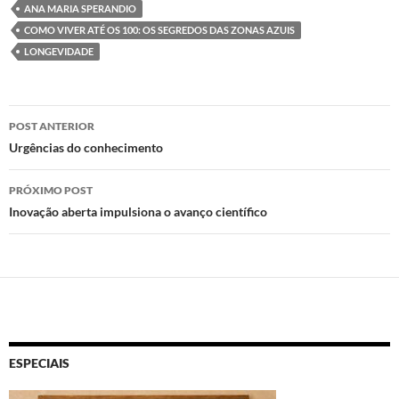
to
e
at
nt
ANA MARIA SPERANDIO
d
b
s
COMO VIVER ATÉ OS 100: OS SEGREDOS DAS ZONAS AZUIS
o
o
A
LONGEVIDADE
n
o
p
k
p
Navegação
POST ANTERIOR
de
Urgências do conhecimento
posts
PRÓXIMO POST
Inovação aberta impulsiona o avanço científico
ESPECIAIS