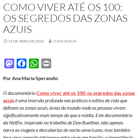
COMO VIVER ATÉ OS 100:
OS SEGREDOS DAS ZONAS
AZUIS
15 DE ABRIL DE 2024
COMCIENCIA
M
F
W
P
as
ac
h
ri
Por Ana Maria Sperandio
to
e
at
nt
d
b
s
O documentário
Como viver até os 100: os segredos das zonas
o
o
A
azuis
é uma imersão profunda nas práticas e estilos de vida que
definem as zonas azuis, áreas do mundo onde as pessoas vivem
n
o
p
significativamente mais tempo do que a média. Este documentário
k
p
da Netflix, inspirado no trabalho de Dan Buettner, não apenas
narra as viagens e descobertas do norte-americano, mas também
tece uma conexão intrínseca entre viver em família, a importância