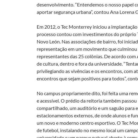
desenvolvimento. “Entendemos o nosso papel co
aportar segurança urbana”, contou Ana Lorena Go
Em 2012, o Tec Monterrey iniciou a implantação
processo contou com investimentos do próprio T
Novo León. Nas associações de bairro, foi inicia
representação em um movimento que culminou n
representantes das 25 colônias. De acordo com
de cultura, dentro e fora da universidade. “Ten
privilegiando as vivências e os encontros, com a
encontros que sejam positivos para todos”, cont
No campus propriamente dito, foi feita uma rem
e acessível. O prédio da reitoria também passo
compartilhado, um auditório e um saguão para ex
estacionamentos externos, de onde alunos e fu
um novo e moderno centro esportivo. O Tec Mon
de futebol, instalando no mesmo local um campo
universidade e um parque natural aberto à com