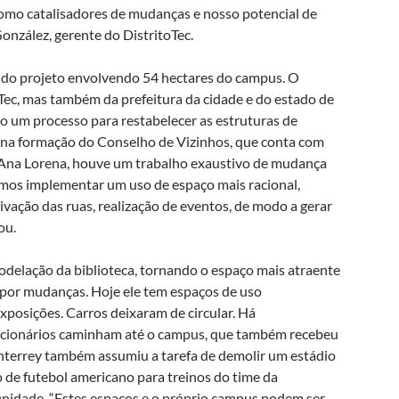
mo catalisadores de mudanças e nosso potencial de
nzález, gerente do DistritoTec.
 do projeto envolvendo 54 hectares do campus. O
ec, mas também da prefeitura da cidade e do estado de
do um processo para restabelecer as estruturas de
a formação do Conselho de Vizinhos, que conta com
 Ana Lorena, houve um trabalho exaustivo de mudança
tamos implementar um uso de espaço mais racional,
tivação das ruas, realização de eventos, de modo a gerar
ou.
odelação da biblioteca, tornando o espaço mais atraente
u por mudanças. Hoje ele tem espaços de uso
posições. Carros deixaram de circular. Há
ncionários caminham até o campus, que também recebeu
terrey também assumiu a tarefa de demolir um estádio
 de futebol americano para treinos do time da
unidade. “Estes espaços e o próprio campus podem ser