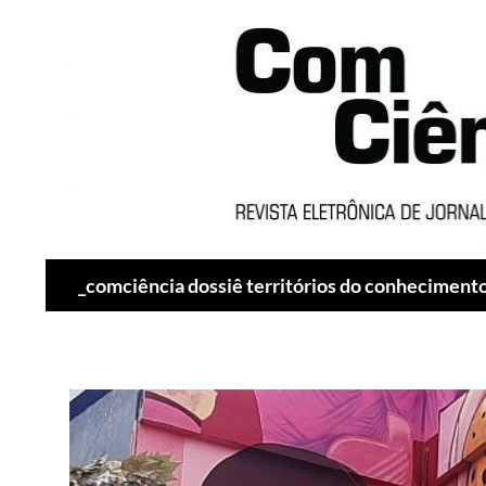
Pesquisar
_comciência dossiê territórios do conheciment