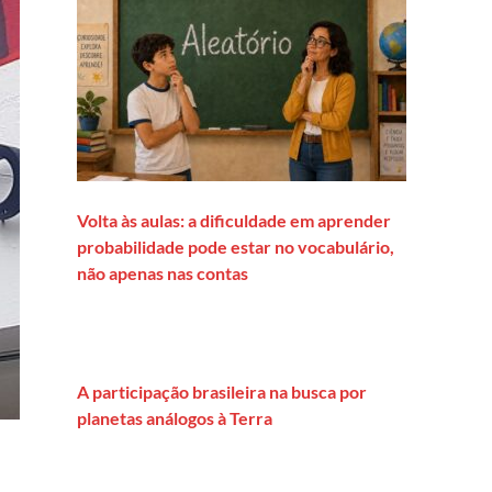
Volta às aulas: a dificuldade em aprender
probabilidade pode estar no vocabulário,
não apenas nas contas
A participação brasileira na busca por
planetas análogos à Terra