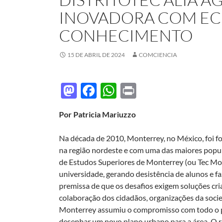
INOVADORA COM E
CONHECIMENTO
15 DE ABRIL DE 2024
COMCIENCIA
M
F
W
P
as
ac
h
ri
Por Patricia Mariuzzo
to
e
at
nt
d
b
s
Na década de 2010, Monterrey, no México, foi f
o
o
A
na região nordeste e com uma das maiores popula
de Estudos Superiores de Monterrey (ou Tec Mont
n
o
p
universidade, gerando desistência de alunos e fa
k
p
premissa de que os desafios exigem soluções cria
colaboração dos cidadãos, organizações da socied
Monterrey assumiu o compromisso com todo o po
desenhar um novo plano urbano para a área. O re