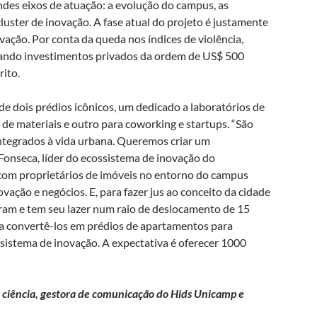
andes eixos de atuação: a evolução do campus, as
luster de inovação. A fase atual do projeto é justamente
vação. Por conta da queda nos índices de violência,
erando investimentos privados da ordem de US$ 500
rito.
e dois prédios icônicos, um dedicado a laboratórios de
de materiais e outro para coworking e startups. “São
integrados à vida urbana. Queremos criar um
 Fonseca, líder do ecossistema de inovação do
s com proprietários de imóveis no entorno do campus
ovação e negócios. E, para fazer jus ao conceito da cidade
ram e tem seu lazer num raio de deslocamento de 15
a convertê-los em prédios de apartamentos para
 sistema de inovação. A expectativa é oferecer 1000
e ciência, gestora de comunicação do Hids Unicamp e