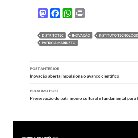
M
F
W
P
as
ac
h
ri
to
e
at
nt
DISTRITOTEC
INOVAÇÃO
INSTITUTO TECNOLÓGIC
d
b
s
PATRÍCIA MARIUZZO
o
o
A
n
o
p
Navegação
POST ANTERIOR
k
p
de
Inovação aberta impulsiona o avanço científico
posts
PRÓXIMO POST
Preservação do patrimônio cultural é fundamental para